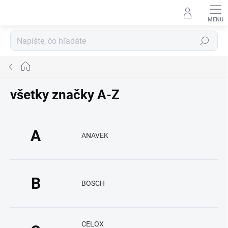
Prejsť
na
obsah
Hľadať
Domov
všetky značky A-Z
A
ANAVEK
B
BOSCH
CELOX