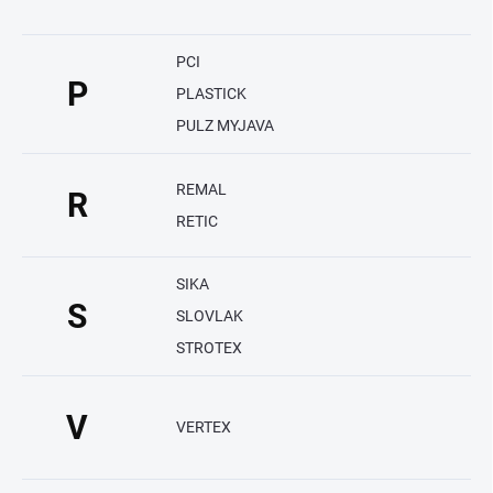
PCI
P
PLASTICK
PULZ MYJAVA
REMAL
R
RETIC
SIKA
S
SLOVLAK
STROTEX
V
VERTEX