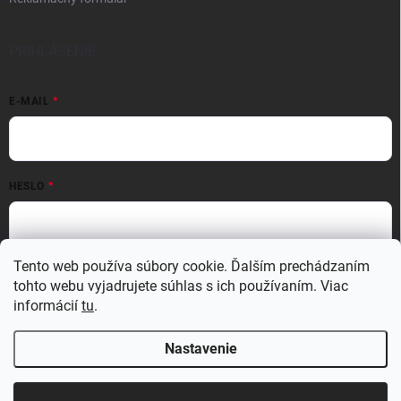
PRIHLÁSENIE
E-MAIL
HESLO
Tento web používa súbory cookie. Ďalším prechádzaním
Prihlásiť sa
tohto webu vyjadrujete súhlas s ich používaním. Viac
Nová registrácia
Zabudnuté heslo
informácií
tu
.
Nastavenie
Copyright 2026
MATERIO
. Všetky práva vyhradené.
Upraviť nastavenie
cookies