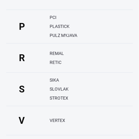
PCI
P
PLASTICK
PULZ MYJAVA
REMAL
R
RETIC
SIKA
S
SLOVLAK
STROTEX
V
VERTEX