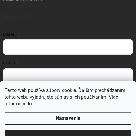
PRIHLÁSENIE
E-MAIL
HESLO
Tento web používa súbory cookie. Ďalším prechádzaním
Prihlásiť sa
tohto webu vyjadrujete súhlas s ich používaním. Viac
Nová registrácia
Zabudnuté heslo
informácií
tu
.
Nastavenie
Copyright 2026
MATERIO
. Všetky práva vyhradené.
Upraviť nastavenie
cookies