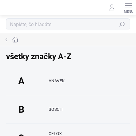
Prejsť
na
obsah
Hľadať
Domov
všetky značky A-Z
A
ANAVEK
B
BOSCH
CELOX