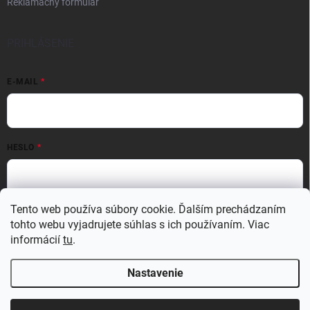
Reklamačný formulár
PRIHLÁSENIE
E-MAIL
HESLO
Prihlásiť sa
Tento web používa súbory cookie. Ďalším prechádzaním
tohto webu vyjadrujete súhlas s ich používaním. Viac
Nová registrácia
Zabudnuté heslo
informácií
tu
.
Nastavenie
Copyright 2026
MATERIO
. Všetky práva vyhradené.
Upraviť nastavenie