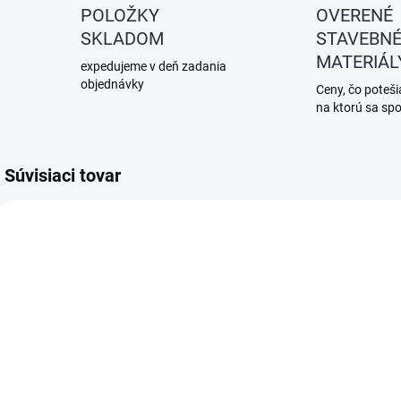
POLOŽKY
OVERENÉ
SKLADOM
STAVEBN
MATERIÁL
expedujeme v deň zadania
objednávky
Ceny, čo potešia
na ktorú sa sp
Súvisiaci tovar
SKLADOM
SKLADOM
(2 KS)
(2 KS)
Revízne
Revízne