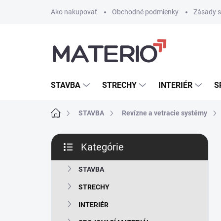
Prejsť
Ako nakupovať
Obchodné podmienky
Zásady s
na
obsah
STAVBA
STRECHY
INTERIÉR
S
Domov
STAVBA
Revízne a vetracie systémy
B
Kategórie
o
Preskočiť
č
kategórie
n
STAVBA
ý
STRECHY
p
a
INTERIÉR
n