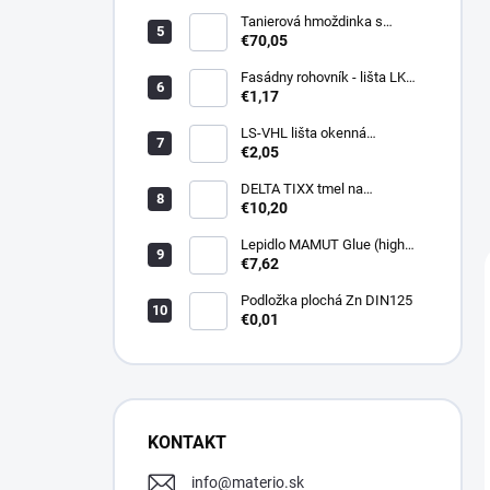
Tanierová hmoždinka s
kovovou skrutkou WKTHERM-
€70,05
S 08 275mm (100ks)
Fasádny rohovník - lišta LK
PVC 2,5 m - LIKOV
€1,17
LS-VHL lišta okenná
začisťovacia s lamelou APU
€2,05
DELTA TIXX tmel na
parozábrany 310ml, dorken
€10,20
Lepidlo MAMUT Glue (high
track) 290 ml biele
€7,62
Podložka plochá Zn DIN125
€0,01
KONTAKT
info
@
materio.sk