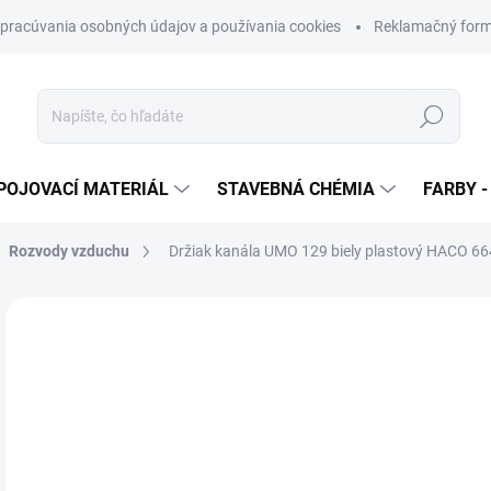
pracúvania osobných údajov a používania cookies
Reklamačný form
Hľadať
POJOVACÍ MATERIÁL
STAVEBNÁ CHÉMIA
FARBY -
Rozvody vzduchu
Držiak kanála UMO 129 biely plastový HACO 66
Neohodnotené
Podrobnosti hodnotenia
ZNAČKA
€
€3,
Jedn
SK
cena