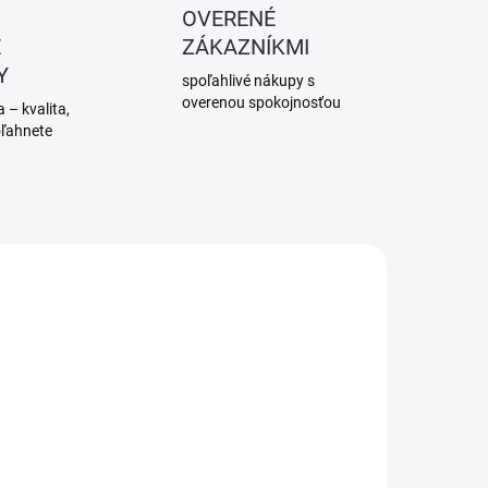
OVERENÉ
É
ZÁKAZNÍKMI
Y
spoľahlivé nákupy s
overenou spokojnosťou
 – kvalita,
oľahnete
SKLADOM
(1 KS)
Revízne