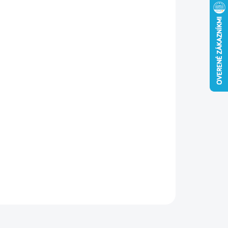
−
+
Pridať do košíka
tový držiak kanála z UV-odolného ASA plastu na uchytenie
hého kanála k stropu v podhľadoch. Hrúbka steny 1,5 mm.
ILNÉ INFORMÁCIE
OPÝTAŤ SA
STRÁŽIŤ