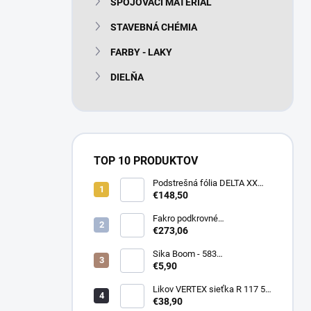
SPOJOVACÍ MATERIÁL
e
l
STAVEBNÁ CHÉMIA
FARBY - LAKY
DIELŇA
TOP 10 PRODUKTOV
Podstrešná fólia DELTA XX
PLUS universal 150g/m2
€148,50
(75m2 bal)
Fakro podkrovné
termoizolačné schody LTK
€273,06
Energy 280
Sika Boom - 583
nízkoexpanzná PU pena 750
€5,90
ml
Likov VERTEX sieťka R 117 55
m2 145g/m2
€38,90