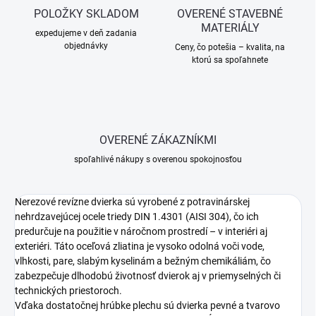
POLOŽKY SKLADOM
OVERENÉ STAVEBNÉ
MATERIÁLY
expedujeme v deň zadania
objednávky
Ceny, čo potešia – kvalita, na
ktorú sa spoľahnete
OVERENÉ ZÁKAZNÍKMI
spoľahlivé nákupy s overenou spokojnosťou
Nerezové revízne dvierka sú vyrobené z potravinárskej
nehrdzavejúcej ocele triedy DIN 1.4301 (AISI 304), čo ich
predurčuje na použitie v náročnom prostredí – v interiéri aj
exteriéri. Táto oceľová zliatina je vysoko odolná voči vode,
vlhkosti, pare, slabým kyselinám a bežným chemikáliám, čo
zabezpečuje dlhodobú životnosť dvierok aj v priemyselných či
technických priestoroch.
Vďaka dostatočnej hrúbke plechu sú dvierka pevné a tvarovo