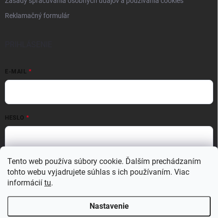
Zásady spracúvania osobných údajov a používania cookies
Reklamačný formulár
PRIHLÁSENIE
E-MAIL
HESLO
Prihlásiť sa
Tento web používa súbory cookie. Ďalším prechádzaním
tohto webu vyjadrujete súhlas s ich používaním. Viac
Nová registrácia
Zabudnuté heslo
informácií
tu
.
Nastavenie