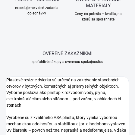
MATERIÁLY
expedujeme v deň zadania
objednávky
Ceny, čo potešia – kvalita, na
ktorú sa spoľahnete
OVERENÉ ZÁKAZNÍKMI
spoľahlivé nákupy s overenou spokojnosťou
Plastové revízne dvierka sú určené na zakrývanie stavebných
otvorov v bytových, komerčných aj priemyselných objektoch.
Výborne poslúžia ako prístup k rozvodom vody, plynu,
elektroinštaláciám alebo sifónom – pod vaňou, v obkladoch či
stenách.
Vyrobené sú z kvalitného ASA plastu, ktorý vyniká výbornou
mechanickou odolnosťou a stabilitou aj pri dlhodobom vystavení
UV žiareniu – povrch nežltne, nepraská a nedeformuje sa. Vďaka