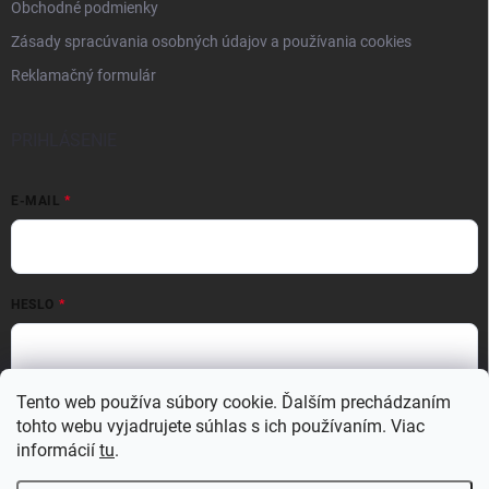
Obchodné podmienky
Zásady spracúvania osobných údajov a používania cookies
Reklamačný formulár
PRIHLÁSENIE
E-MAIL
HESLO
Prihlásiť sa
Tento web používa súbory cookie. Ďalším prechádzaním
tohto webu vyjadrujete súhlas s ich používaním. Viac
Nová registrácia
Zabudnuté heslo
informácií
tu
.