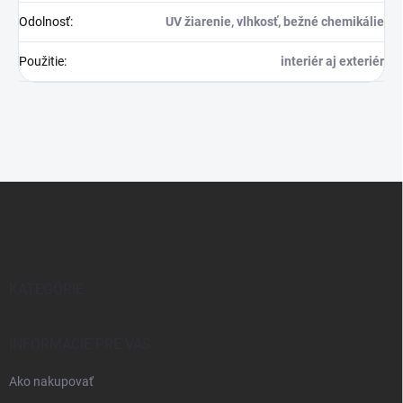
Odolnosť
:
UV žiarenie, vlhkosť, bežné chemikálie
Použitie
:
interiér aj exteriér
Z
á
p
ä
t
i
KATEGÓRIE
e
INFORMÁCIE PRE VÁS
Ako nakupovať