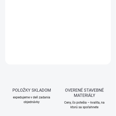
−
+
Pridať do košíka
Jednozložková tekutá hydroizolácia na báze polymérovej
disperzie určená pod obklady a dlažbu v interiéri aj exteriéri.
Vytvára pružnú, bezškárovú a vodotesnú vrstvu.
DETAILNÉ INFORMÁCIE
OPÝTAŤ SA
STRÁŽIŤ
POLOŽKY SKLADOM
OVERENÉ STAVEBNÉ
MATERIÁLY
expedujeme v deň zadania
objednávky
Ceny, čo potešia – kvalita, na
ktorú sa spoľahnete