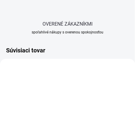
OVERENÉ ZÁKAZNÍKMI
spoľahlivé nákupy s overenou spokojnosťou
Súvisiaci tovar
SKLADOM
SKLADOM
(>5 KS)
(>5 KS)