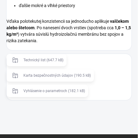
ďalšie mokré a vlhké priestory
Vďaka polotekutej konzistencii sa jednoducho aplikuje
valčekom
alebo štetcom
. Po nanesení dvoch vrstiev (spotreba cca
1,0 – 1,5
kg/m²
) vytvára súvislú hydroizolačnú membránu bez spojov a
rizika zatekania.
Technický list (647.7 kB)
Karta bezpečnostných údajov (190.5 kB)
Vyhlásenie o parametroch (182.1 kB)
Z