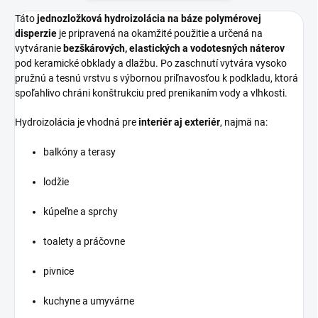
Táto
jednozložková hydroizolácia na báze polymérovej
disperzie
je pripravená na okamžité použitie a určená na
vytváranie
bezškárových, elastických a vodotesných náterov
pod keramické obklady a dlažbu. Po zaschnutí vytvára vysoko
pružnú a tesnú vrstvu s výbornou priľnavosťou k podkladu, ktorá
spoľahlivo chráni konštrukciu pred prenikaním vody a vlhkosti.
Hydroizolácia je vhodná pre
interiér aj exteriér
, najmä na:
balkóny a terasy
lodžie
kúpeľne a sprchy
toalety a práčovne
pivnice
kuchyne a umyvárne