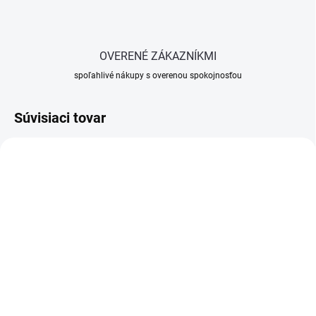
OVERENÉ ZÁKAZNÍKMI
spoľahlivé nákupy s overenou spokojnosťou
Súvisiaci tovar
OBJEDNANÉ U DODÁVATEĽA
SKLADOM
(>5 KS)
Sika MultiSeal grey Roll