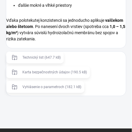
ďalšie mokré a vlhké priestory
Vďaka polotekutej konzistencii sa jednoducho aplikuje
valčekom
alebo štetcom
. Po nanesení dvoch vrstiev (spotreba cca
1,0 – 1,5
kg/m²
) vytvára súvislú hydroizolačnú membránu bez spojov a
rizika zatekania.
Technický list (647.7 kB)
Karta bezpečnostných údajov (190.5 kB)
Vyhlásenie o parametroch (182.1 kB)
Z