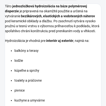
Táto
jednozložková hydroizolácia na báze polymérovej
disperzie
je pripravená na okamžité použitie a určená na
vytváranie
bezškárových, elastických a vodotesných náterov
pod keramické obklady a dlažbu. Po zaschnutí vytvára vysoko
pružnú a tesnú vrstvu s výbornou priľnavosťou k podkladu, ktorá
spoľahlivo chráni konštrukciu pred prenikaním vody a vlhkosti.
Hydroizolácia je vhodná pre
interiér aj exteriér
, najmä na:
balkóny a terasy
lodžie
kúpeľne a sprchy
toalety a práčovne
pivnice
kuchyne a umyvárne