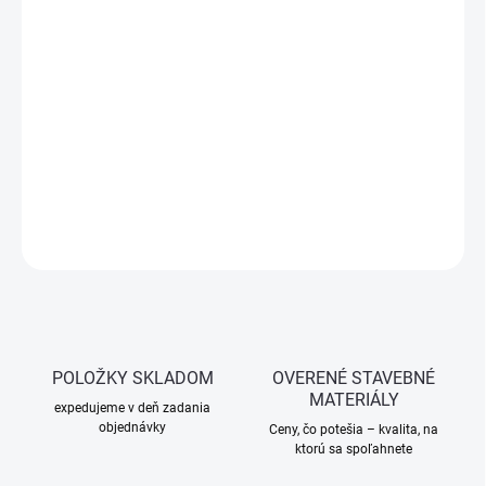
−
+
Pridať do košíka
Jednozložková tekutá hydroizolácia na báze polymérovej
disperzie určená pod obklady a dlažbu v interiéri aj exteriéri.
Vytvára pružnú, bezškárovú a vodotesnú vrstvu.
DETAILNÉ INFORMÁCIE
OPÝTAŤ SA
STRÁŽIŤ
POLOŽKY SKLADOM
OVERENÉ STAVEBNÉ
MATERIÁLY
expedujeme v deň zadania
objednávky
Ceny, čo potešia – kvalita, na
ktorú sa spoľahnete