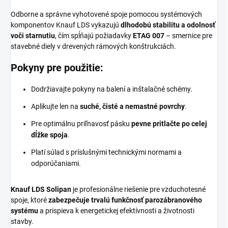
Odborne a správne vyhotovené spoje pomocou systémových
komponentov Knauf LDS vykazujú
dlhodobú stabilitu a odolnosť
voči starnutiu
, čím spĺňajú požiadavky
ETAG 007
– smernice pre
stavebné diely v drevených rámových konštrukciách.
Pokyny pre použitie:
Dodržiavajte pokyny na balení a inštalačné schémy.
Aplikujte len na
suché, čisté a nemastné povrchy
.
Pre optimálnu priľnavosť pásku
pevne pritlačte po celej
dĺžke spoja
.
Platí súlad s príslušnými technickými normami a
odporúčaniami.
Knauf LDS Solipan
je profesionálne riešenie pre vzduchotesné
spoje, ktoré
zabezpečuje trvalú funkčnosť parozábranového
systému
a prispieva k energetickej efektívnosti a životnosti
stavby.