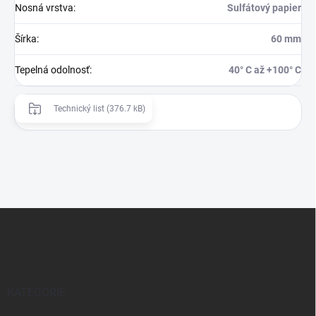
Nosná vrstva
:
Sulfátový papier
Šírka
:
60 mm
Tepelná odolnosť
:
40° C až +100° C
Technický list (376.7 kB)
Z
á
p
ä
t
i
KATEGÓRIE
e