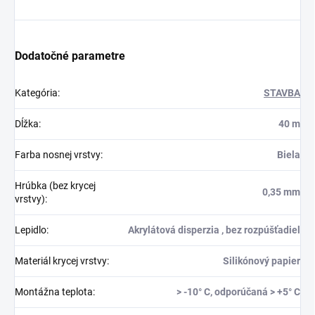
Dodatočné parametre
Kategória
:
STAVBA
Dĺžka
:
40 m
Farba nosnej vrstvy
:
Biela
Hrúbka (bez krycej
0,35 mm
vrstvy)
:
Lepidlo
:
Akrylátová disperzia , bez rozpúšťadiel
Materiál krycej vrstvy
:
Silikónový papier
Montážna teplota
:
> -10° C, odporúčaná > +5° C