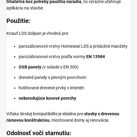
trhateľná bez potreby použitia náradia
, čo výrazne uľahčuje
aplikáciu na stavbe.
Použitie:
Knauf LDS Solipan je vhodná pre:
parozábranové vrstvy Homeseal LDS a príslušné manžety
parozábranové vrstvy podľa normy
EN 13984
OSB panely
(v súlade s EN 300)
drevené panely s pevným povrchom
hobľované drevené prvky v interiéri
nekorodujúce kovové povrchy
Vďaka širokej kompatibilite je ideálna pre
stavby s drevenou
rámovou konštrukciou
, montované domy aj renovácie.
Odolnosť voči starnutiu: