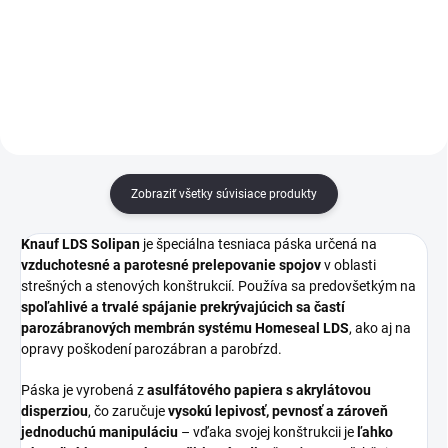
striech, stien a stropov. Vďaka
odolného 4-vrstvového materiálu
reflexnej fólii minimalizuje
- pre strechy a steny. Šetrí energiu
tepelné straty a efektívne...
a znižuje náklady. Využite odraz
sálavého tepla a vyššiu...
Zobraziť všetky súvisiace produkty
Knauf LDS Solipan
je špeciálna tesniaca páska určená na
vzduchotesné a parotesné prelepovanie spojov
v oblasti
strešných a stenových konštrukcií. Používa sa predovšetkým na
spoľahlivé a trvalé spájanie prekrývajúcich sa častí
parozábranových membrán systému Homeseal LDS
, ako aj na
opravy poškodení parozábran a parobŕzd.
Páska je vyrobená z
asulfátového papiera s akrylátovou
disperziou
, čo zaručuje
vysokú lepivosť, pevnosť a zároveň
jednoduchú manipuláciu
– vďaka svojej konštrukcii je
ľahko