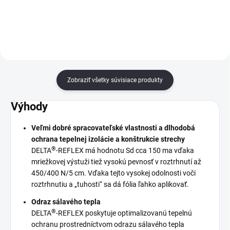
REFLEX.
parozábran / parobŕzd DELTA®,
napr. na murivo, drevo alebo iné
povrchy s drsným...
Zobraziť všetky súvisiace produkty
Výhody
Veľmi dobré spracovateľské vlastnosti a dlhodobá
ochrana tepelnej izolácie a konštrukcie strechy
®
DELTA
-REFLEX má hodnotu Sd cca 150 ma vďaka
mriežkovej výstuži tiež vysokú pevnosť v roztrhnutí až
450/400 N/5 cm. Vďaka tejto vysokej odolnosti voči
roztrhnutiu a „tuhosti“ sa dá fólia ľahko aplikovať.
Odraz sálavého tepla
®
DELTA
-REFLEX poskytuje optimalizovanú tepelnú
ochranu prostredníctvom odrazu sálavého tepla