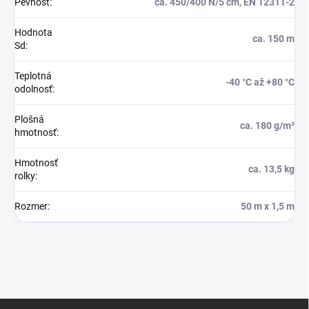
Pevnosť
:
ca. 450/400 N/5 cm, EN 12311-2
Hodnota
ca. 150 m
Sd
:
Teplotná
-40 °C až +80 °C
odolnosť
:
Plošná
ca. 180 g/m²
hmotnosť
:
Hmotnosť
ca. 13,5 kg
rolky
:
Rozmer
:
50 m x 1,5 m
Z