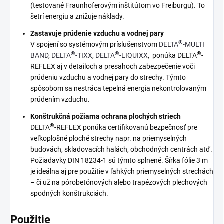
(testované Fraunhoferovým inštitútom vo Freiburgu). To
šetrí energiu a znižuje náklady.
Zastavuje prúdenie vzduchu a vodnej pary
®
V spojení so systémovým príslušenstvom
DELTA
-MULTI
®
®
®
BAND
,
DELTA
-TIXX
,
DELTA
-LIQUIXX
, ponúka
DELTA
-
REFLEX aj v detailoch a presahoch zabezpečenie voči
prúdeniu vzduchu a vodnej pary do strechy. Týmto
spôsobom sa nestráca tepelná energia nekontrolovaným
prúdením vzduchu.
Konštrukčná požiarna ochrana plochých striech
®
DELTA
-REFLEX ponúka certifikovanú bezpečnosť pre
veľkoplošné ploché strechy napr. na priemyselných
budovách, skladovacích halách, obchodných centrách atď.
Požiadavky DIN 18234-1 sú týmto splnené. Šírka fólie 3 m
je ideálna aj pre použitie v ľahkých priemyselných strechách
– či už na pórobetónových alebo trapézových plechových
spodných konštrukciách.
Použitie