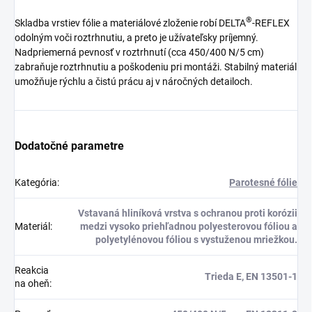
®
Skladba vrstiev fólie a materiálové zloženie robí
DELTA
-REFLEX
odolným voči roztrhnutiu, a preto je užívateľsky príjemný.
Nadpriemerná pevnosť v roztrhnutí (cca 450/400 N/5 cm)
zabraňuje roztrhnutiu a poškodeniu pri montáži. Stabilný materiál
umožňuje rýchlu a čistú prácu aj v náročných detailoch.
Dodatočné parametre
Kategória
:
Parotesné fólie
Vstavaná hliníková vrstva s ochranou proti korózii
Materiál
:
medzi vysoko priehľadnou polyesterovou fóliou a
polyetylénovou fóliou s vystuženou mriežkou.
Reakcia
Trieda E, EN 13501-1
na oheň
: