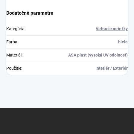
Dodatočné parametre
Kategória
:
Vetracie mriežky
Farba
:
biela
Materiál
:
ASA plast (vysoká UV odolnosť)
Použitie
:
Interiér / Exteriér
Z
á
p
ä