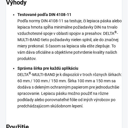
Výhody
Testované podľa DIN 4108-11
Podľa normy DIN 4108-11 sa testuje, či lepiaca páska alebo
lepiaca hmota spĺňa minimálne požiadavky DIN na trvalo
®
vzduchotesné spoje v oblasti spojov a presahov.
DELTA
-
MULTI-BAND tieto požiadavky nielen splnil, ale do značnej
miery prekonal. S časom sa lepiaca sila ešte zlepšuje. To
vám dáva oficiálne a objektívne potvrdenie kvality našich
produktov.
Správna šírka pre každú aplikáciu
®
DELTA
-MULTI-BAND je k dispozícii v troch rôznych šírkach:
60 mm / 100 mm / 150 mm. Šírka 100 mm a 150 mm sa
dodáva s deleným ochranným papierom pre jednoduchšie
spracovanie. Lepiacu pásku možno použiť na rôzne
podklady alebo porovnateľné fólie od iných výrobcov po
predchádzajúcom skúšobnom lepení.
Použitie