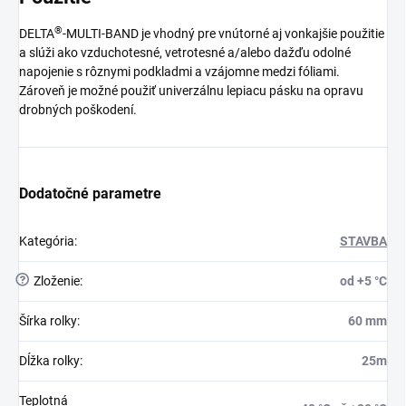
®
DELTA
-MULTI-BAND je vhodný pre vnútorné aj vonkajšie použitie
a slúži ako vzduchotesné, vetrotesné a/alebo dažďu odolné
napojenie s rôznymi podkladmi a vzájomne medzi fóliami.
Zároveň je možné použiť univerzálnu lepiacu pásku na opravu
drobných poškodení.
Dodatočné parametre
Kategória
:
STAVBA
?
Zloženie
:
od +5 °C
Šírka rolky
:
60 mm
Dĺžka rolky
:
25m
Teplotná