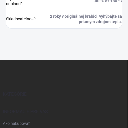
-40 °C až +80 °C
odolnosť
:
2 roky v originálnej krabici, vyhýbajte sa
Skladovateľnosť
:
priamym zdrojom tepla.
Z
á
p
ä
t
i
KATEGÓRIE
e
INFORMÁCIE PRE VÁS
Ako nakupovať