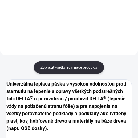
Parotesná zábrana a
ALU 90 PREMIUM je ideálna na
vzduchotesná vrstva z vysoko
parotesnú izoláciu striech, stien a
odolného 4-vrstvového materiálu
stropov. Vďaka reflexnej fólii
- pre strechy a steny. Šetrí energiu
minimalizuje tepelné straty a
a znižuje náklady. Využite odraz
efektívne odráža...
sálavého tepla a vyššiu...
Zobraziť všetky súvisiace produkty
Univerzálna lepiaca páska s vysokou odolnosťou proti
starnutiu na lepenie a opravy všetkých podstrešných
®
®
fólií
DELTA
a parozábran / parobŕzd
DELTA
(lepenie
vždy na potlačenú stranu fólie) a pre napojenia na
všetky porovnateľné podklady a podklady ako tvrdený
plast, kov, hobľované drevo a materiály na báze dreva
(napr. OSB dosky).