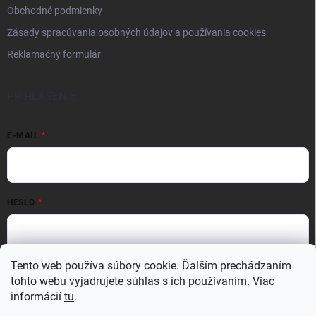
Obchodné podmienky
Zásady spracúvania osobných údajov a používania cookies
Reklamačný formulár
PRIHLÁSENIE
E-MAIL
HESLO
Prihlásiť sa
Tento web používa súbory cookie. Ďalším prechádzaním
tohto webu vyjadrujete súhlas s ich používaním. Viac
Nová registrácia
Zabudnuté heslo
informácií
tu
.