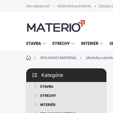
Prejsť
Ako nakupovať
Obchodné podmienky
Zásady s
na
obsah
STAVBA
STRECHY
INTERIÉR
S
Domov
SPOJOVACÍ MATERIÁL
Uholníky a ploch
B
Kategórie
o
Preskočiť
č
kategórie
n
STAVBA
ý
STRECHY
p
a
INTERIÉR
n