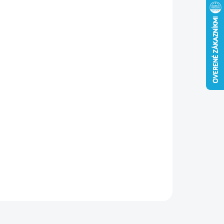
−
+
Pridať do košíka
ník KT
je vhodný na pevné pripevnenie vodorovných
ov na vrchol stĺpov. Vďaka možnosti spájania troch prvkov
z je ideálny pre stĺpy, na ktorých sa stretávajú dva
rovné trámy. Využitie nájde pri konštrukcii pergol,
treškov a drevených konštrukcií.
ILNÉ INFORMÁCIE
OPÝTAŤ SA
STRÁŽIŤ