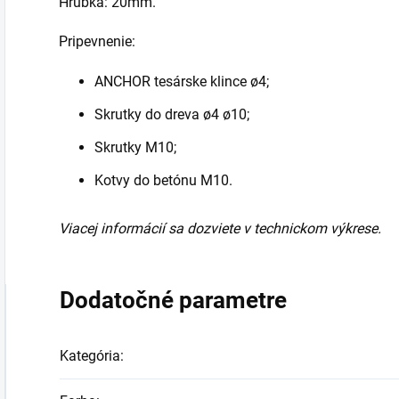
Hrúbka: 20mm.
Pripevnenie:
ANCHOR tesárske klince ø4;
Skrutky do dreva ø4 ø10;
Skrutky M10;
Kotvy do betónu M10.
Viacej informácií sa dozviete v technickom výkrese.
Dodatočné parametre
Kategória
: