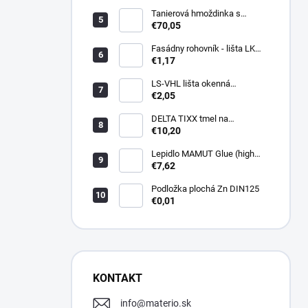
Tanierová hmoždinka s
kovovou skrutkou WKTHERM-
€70,05
S 08 275mm (100ks)
Fasádny rohovník - lišta LK
PVC 2,5 m - LIKOV
€1,17
LS-VHL lišta okenná
začisťovacia s lamelou APU
€2,05
DELTA TIXX tmel na
parozábrany 310ml, dorken
€10,20
Lepidlo MAMUT Glue (high
track) 290 ml biele
€7,62
Podložka plochá Zn DIN125
€0,01
KONTAKT
info
@
materio.sk