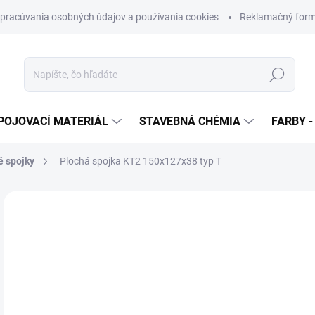
pracúvania osobných údajov a používania cookies
Reklamačný form
Hľadať
POJOVACÍ MATERIÁL
STAVEBNÁ CHÉMIA
FARBY -
é spojky
Plochá spojka KT2 150x127x38 typ T
Neohodnotené
Podrobnosti hodnotenia
ZNAČKA
€
€1,
Jedn
SK
cena