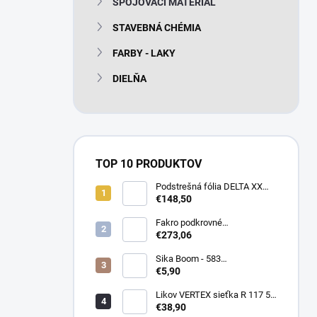
SPOJOVACÍ MATERIÁL
e
l
STAVEBNÁ CHÉMIA
FARBY - LAKY
DIELŇA
TOP 10 PRODUKTOV
Podstrešná fólia DELTA XX
PLUS universal 150g/m2
€148,50
(75m2 bal)
Fakro podkrovné
termoizolačné schody LTK
€273,06
Energy 280
Sika Boom - 583
nízkoexpanzná PU pena 750
€5,90
ml
Likov VERTEX sieťka R 117 55
m2 145g/m2
€38,90