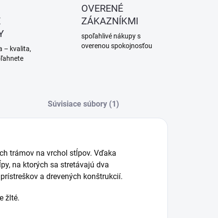
OVERENÉ
É
ZÁKAZNÍKMI
Y
spoľahlivé nákupy s
overenou spokojnosťou
 – kvalita,
oľahnete
Súvisiace súbory (1)
ch trámov na vrchol stĺpov. Vďaka
ĺpy, na ktorých sa stretávajú dva
 prístreškov a drevených konštrukcií.
 žlté.