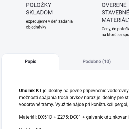
POLOŽKY
OVERENÉ
SKLADOM
STAVEBN
MATERIÁL
expedujeme v deň zadania
objednávky
Ceny, čo potešia
na ktorú sa sp
Popis
Podobné (10)
Uholník KT
je ideálny na pevné pripevnenie vodorovný
možnosti spájania troch prvkov naraz je ideálny pre st
vodorovné trámy. Využitie nájde pri konštrukcii pergol,
Materiál: DX51D + Z275; DC01 + galvanické zinkovanie