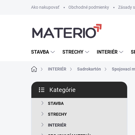
Prejsť
Ako nakupovať
Obchodné podmienky
Zásady s
na
obsah
STAVBA
STRECHY
INTERIÉR
S
Domov
INTERIÉR
Sadrokartón
Spojovací m
B
Kategórie
o
Preskočiť
č
kategórie
n
STAVBA
ý
STRECHY
p
a
INTERIÉR
n