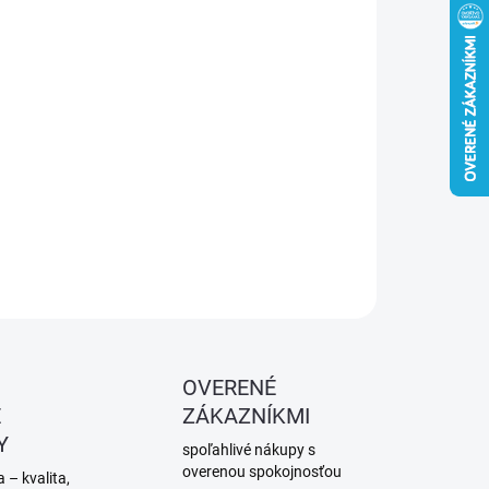
−
+
Pridať do košíka
tky TN na uchytenie sadrokartónových dosiek ku kovovým
ilom do hrúbky 0,75 mm.
ILNÉ INFORMÁCIE
OPÝTAŤ SA
STRÁŽIŤ
OVERENÉ
É
ZÁKAZNÍKMI
Y
spoľahlivé nákupy s
overenou spokojnosťou
 – kvalita,