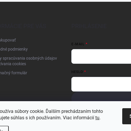
ORMÁCIE PRE VÁS
PRIHLÁSENIE
akupovať
E-MAIL
dné podmienky
y spracúvania osobných údajov
ívania cookies
HESLO
mačný formulár
Nová registrácia
Zabudnuté hesl
oužíva súbory cookie. Ďalším prechádzaním tohto
jete súhlas s ich používaním. Viac informácií
tu
.