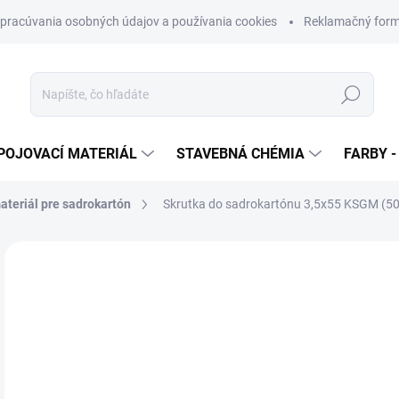
pracúvania osobných údajov a používania cookies
Reklamačný form
Hľadať
POJOVACÍ MATERIÁL
STAVEBNÁ CHÉMIA
FARBY -
ateriál pre sadrokartón
Skrutka do sadrokartónu 3,5x55 KSGM (50
Neohodnotené
Podrobnosti hodnotenia
€
€5,
Jedn
€0,0
cena
SK