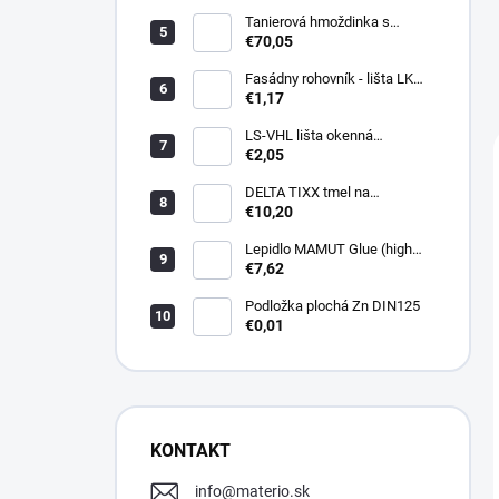
Tanierová hmoždinka s
kovovou skrutkou WKTHERM-
€70,05
S 08 275mm (100ks)
Fasádny rohovník - lišta LK
PVC 2,5 m - LIKOV
€1,17
LS-VHL lišta okenná
začisťovacia s lamelou APU
€2,05
DELTA TIXX tmel na
parozábrany 310ml, dorken
€10,20
Lepidlo MAMUT Glue (high
track) 290 ml biele
€7,62
Podložka plochá Zn DIN125
€0,01
KONTAKT
info
@
materio.sk