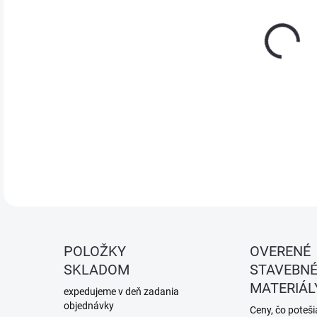
Skru
prof
DETA
POLOŽKY
OVERENÉ
SKLADOM
STAVEBN
MATERIÁL
expedujeme v deň zadania
objednávky
Ceny, čo potešia