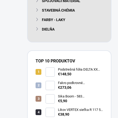
SPOJOVACÍ MATERIÁL
e
l
STAVEBNÁ CHÉMIA
FARBY - LAKY
DIELŇA
TOP 10 PRODUKTOV
Podstrešná fólia DELTA XX
PLUS universal 150g/m2
€148,50
(75m2 bal)
Fakro podkrovné
termoizolačné schody LTK
€273,06
Energy 280
Sika Boom - 583
nízkoexpanzná PU pena 750
€5,90
ml
Likov VERTEX sieťka R 117 55
m2 145g/m2
€38,90