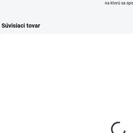
na ktorú sa sp
Súvisiaci tovar
SKLADOM
SKLADOM
(>5 KS)
(4 KS)
Tmel KNAUF
Knauf PERLFIX
Solidmur
lepidlo na
Homeseal LDS
sadrokarón
310 ml
25kg
€8,15
€13,26