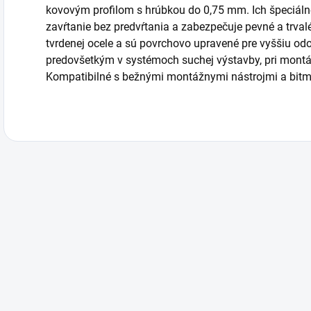
kovovým profilom s hrúbkou do 0,75 mm. Ich špeciál
zavŕtanie bez predvŕtania a zabezpečuje pevné a trval
tvrdenej ocele a sú povrchovo upravené pre vyššiu odo
predovšetkým v systémoch suchej výstavby, pri montá
Kompatibilné s bežnými montážnymi nástrojmi a bitm