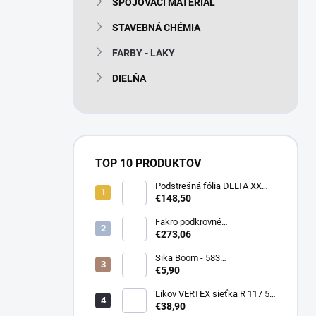
SPOJOVACÍ MATERIÁL
e
l
STAVEBNÁ CHÉMIA
FARBY - LAKY
DIELŇA
TOP 10 PRODUKTOV
Podstrešná fólia DELTA XX
PLUS universal 150g/m2
€148,50
(75m2 bal)
Fakro podkrovné
termoizolačné schody LTK
€273,06
Energy 280
Sika Boom - 583
nízkoexpanzná PU pena 750
€5,90
ml
Likov VERTEX sieťka R 117 55
m2 145g/m2
€38,90