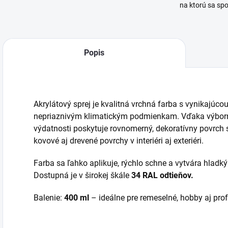
na ktorú sa sp
Popis
Akrylátový sprej je kvalitná vrchná farba s vynikajúco
nepriaznivým klimatickým podmienkam. Vďaka výborne
výdatnosti poskytuje rovnomerný, dekoratívny povrch s
kovové aj drevené povrchy v interiéri aj exteriéri.
Farba sa ľahko aplikuje, rýchlo schne a vytvára hladký
Dostupná je v širokej škále
34 RAL odtieňov.
Balenie:
400 ml
– ideálne pre remeselné, hobby aj prof