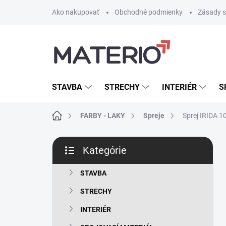
Prejsť
Ako nakupovať
Obchodné podmienky
Zásady s
na
obsah
STAVBA
STRECHY
INTERIÉR
S
Domov
FARBY - LAKY
Spreje
Sprej IRIDA 1
B
Kategórie
o
Preskočiť
č
kategórie
n
STAVBA
ý
STRECHY
p
a
INTERIÉR
n