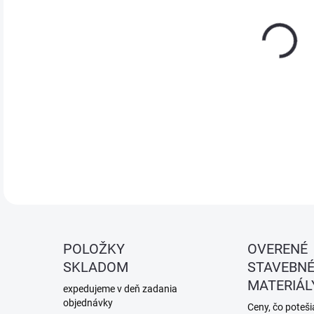
Akry
vply
povr
DETA
POLOŽKY
OVERENÉ
SKLADOM
STAVEBN
MATERIÁL
expedujeme v deň zadania
objednávky
Ceny, čo potešia