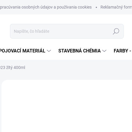
pracúvania osobných údajov a používania cookies
Reklamačný form
Hľadať
POJOVACÍ MATERIÁL
STAVEBNÁ CHÉMIA
FARBY -
023 žltý 400ml
Neohodnotené
Podrobnosti hodnotenia
ZNAČKA
€
€2,
Jedn
SK
cena