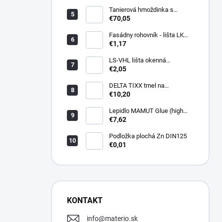
Tanierová hmoždinka s
kovovou skrutkou WKTHERM-
€70,05
S 08 275mm (100ks)
Fasádny rohovník - lišta LK
PVC 2,5 m - LIKOV
€1,17
LS-VHL lišta okenná
začisťovacia s lamelou APU
€2,05
DELTA TIXX tmel na
parozábrany 310ml, dorken
€10,20
Lepidlo MAMUT Glue (high
track) 290 ml biele
€7,62
Podložka plochá Zn DIN125
€0,01
KONTAKT
info
@
materio.sk