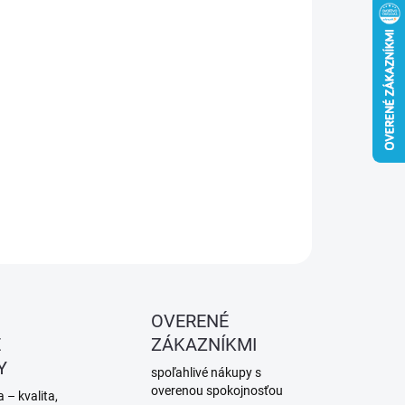
−
+
Pridať do košíka
látový sprej s vysokou odolnosťou voči poveternostným
vom. Výborná kryvosť a výdatnosť. Na kovové aj drevené
chy. 400 ml.
ILNÉ INFORMÁCIE
OPÝTAŤ SA
STRÁŽIŤ
OVERENÉ
É
ZÁKAZNÍKMI
Y
spoľahlivé nákupy s
overenou spokojnosťou
 – kvalita,