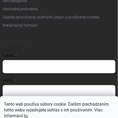
Ako nakupovať
Obchodné podmienky
Zásady spracúvania osobných údajov a používania cookies
Reklamačný formulár
PRIHLÁSENIE
E-MAIL
HESLO
Tento web používa súbory cookie. Ďalším prechádzaním
Prihlásiť sa
tohto webu vyjadrujete súhlas s ich používaním. Viac
Nová registrácia
Zabudnuté heslo
informácií
tu
.