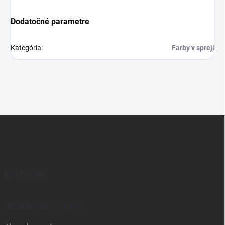
Dodatočné parametre
Kategória
:
Farby v spreji
Z
á
p
ä
t
i
KATEGÓRIE
e
INFORMÁCIE PRE VÁS