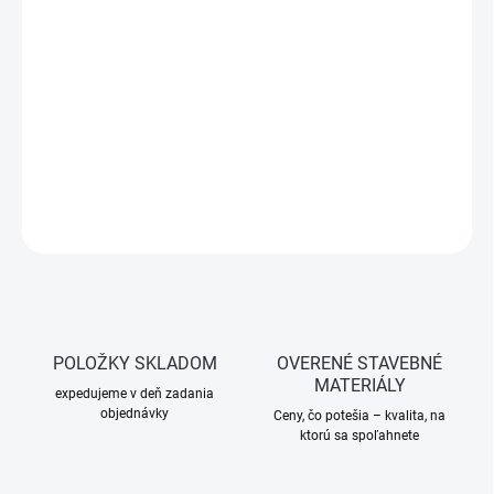
−
+
Pridať do košíka
Akrylátový sprej s vysokou odolnosťou voči poveternostným
vplyvom. Výborná kryvosť a výdatnosť. Na kovové aj drevené
povrchy. 400 ml.
DETAILNÉ INFORMÁCIE
OPÝTAŤ SA
STRÁŽIŤ
POLOŽKY SKLADOM
OVERENÉ STAVEBNÉ
MATERIÁLY
expedujeme v deň zadania
objednávky
Ceny, čo potešia – kvalita, na
ktorú sa spoľahnete