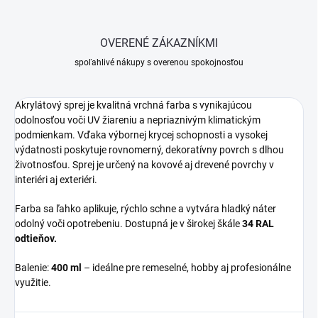
OVERENÉ ZÁKAZNÍKMI
spoľahlivé nákupy s overenou spokojnosťou
Akrylátový sprej je kvalitná vrchná farba s vynikajúcou
odolnosťou voči UV žiareniu a nepriaznivým klimatickým
podmienkam. Vďaka výbornej krycej schopnosti a vysokej
výdatnosti poskytuje rovnomerný, dekoratívny povrch s dlhou
životnosťou. Sprej je určený na kovové aj drevené povrchy v
interiéri aj exteriéri.
Farba sa ľahko aplikuje, rýchlo schne a vytvára hladký náter
odolný voči opotrebeniu. Dostupná je v širokej škále
34 RAL
odtieňov.
Balenie:
400 ml
– ideálne pre remeselné, hobby aj profesionálne
využitie.