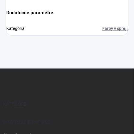
Dodatočné parametre
Kategória
:
Farby v spreji
Z
á
p
ä
t
i
KATEGÓRIE
e
INFORMÁCIE PRE VÁS