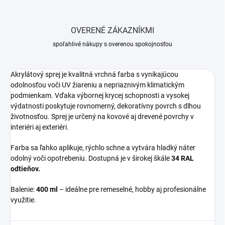
OVERENÉ ZÁKAZNÍKMI
spoľahlivé nákupy s overenou spokojnosťou
Akrylátový sprej je kvalitná vrchná farba s vynikajúcou
odolnosťou voči UV žiareniu a nepriaznivým klimatickým
podmienkam. Vďaka výbornej krycej schopnosti a vysokej
výdatnosti poskytuje rovnomerný, dekoratívny povrch s dlhou
životnosťou. Sprej je určený na kovové aj drevené povrchy v
interiéri aj exteriéri.
Farba sa ľahko aplikuje, rýchlo schne a vytvára hladký náter
odolný voči opotrebeniu. Dostupná je v širokej škále
34 RAL
odtieňov.
Balenie:
400 ml
– ideálne pre remeselné, hobby aj profesionálne
využitie.