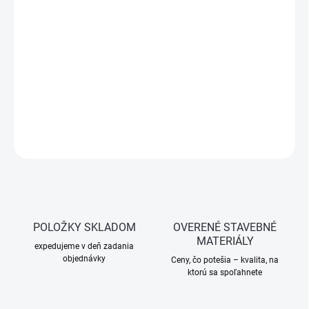
−
+
Pridať do košíka
Akrylátový sprej s vysokou odolnosťou voči poveternostným
vplyvom. Výborná kryvosť a výdatnosť. Na kovové aj drevené
povrchy. 400 ml.
DETAILNÉ INFORMÁCIE
OPÝTAŤ SA
STRÁŽIŤ
POLOŽKY SKLADOM
OVERENÉ STAVEBNÉ
MATERIÁLY
expedujeme v deň zadania
objednávky
Ceny, čo potešia – kvalita, na
ktorú sa spoľahnete