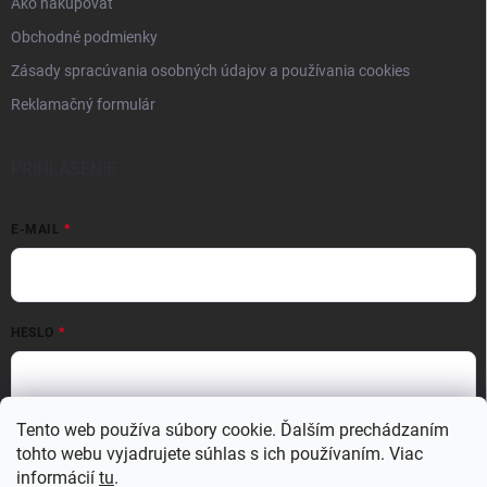
Ako nakupovať
Obchodné podmienky
Zásady spracúvania osobných údajov a používania cookies
Reklamačný formulár
PRIHLÁSENIE
E-MAIL
HESLO
Tento web používa súbory cookie. Ďalším prechádzaním
Prihlásiť sa
tohto webu vyjadrujete súhlas s ich používaním. Viac
Nová registrácia
Zabudnuté heslo
informácií
tu
.