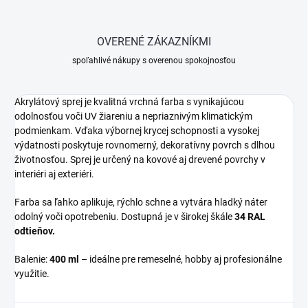
OVERENÉ ZÁKAZNÍKMI
spoľahlivé nákupy s overenou spokojnosťou
Akrylátový sprej je kvalitná vrchná farba s vynikajúcou
odolnosťou voči UV žiareniu a nepriaznivým klimatickým
podmienkam. Vďaka výbornej krycej schopnosti a vysokej
výdatnosti poskytuje rovnomerný, dekoratívny povrch s dlhou
životnosťou. Sprej je určený na kovové aj drevené povrchy v
interiéri aj exteriéri.
Farba sa ľahko aplikuje, rýchlo schne a vytvára hladký náter
odolný voči opotrebeniu. Dostupná je v širokej škále
34 RAL
odtieňov.
Balenie:
400 ml
– ideálne pre remeselné, hobby aj profesionálne
využitie.