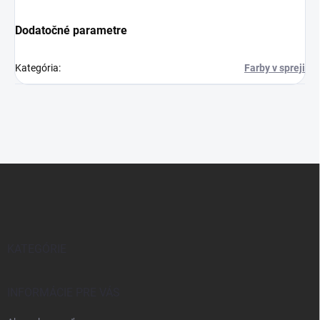
Dodatočné parametre
Kategória
:
Farby v spreji
Z
á
p
ä
t
i
KATEGÓRIE
e
INFORMÁCIE PRE VÁS