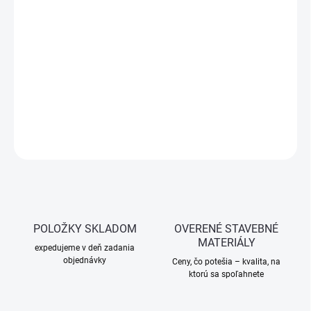
−
+
Pridať do košíka
Akrylátový sprej s vysokou odolnosťou voči poveternostným
vplyvom. Výborná kryvosť a výdatnosť. Na kovové aj drevené
povrchy. 400 ml.
DETAILNÉ INFORMÁCIE
OPÝTAŤ SA
STRÁŽIŤ
POLOŽKY SKLADOM
OVERENÉ STAVEBNÉ
MATERIÁLY
expedujeme v deň zadania
objednávky
Ceny, čo potešia – kvalita, na
ktorú sa spoľahnete