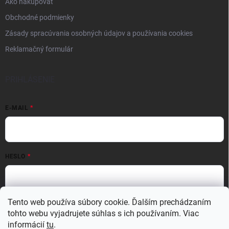
Ako nakupovať
Obchodné podmienky
Zásady spracúvania osobných údajov a používania cookies
Reklamačný formulár
PRIHLÁSENIE
E-MAIL
HESLO
Tento web používa súbory cookie. Ďalším prechádzaním
Prihlásiť sa
tohto webu vyjadrujete súhlas s ich používaním. Viac
Nová registrácia
Zabudnuté heslo
informácií
tu
.