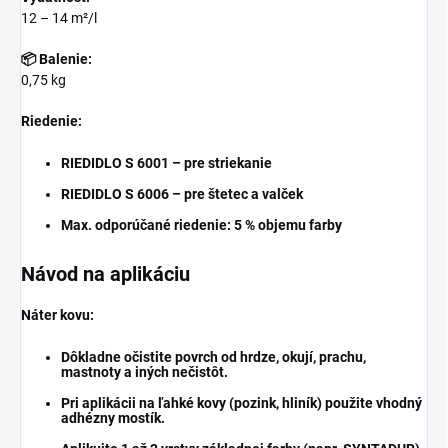
12 – 14 m²/l
📦 Balenie:
0,75 kg
Riedenie:
RIEDIDLO S 6001
– pre striekanie
RIEDIDLO S 6006
– pre štetec a valček
Max. odporúčané riedenie:
5 % objemu farby
Návod na aplikáciu
Náter kovu:
Dôkladne očistite povrch od hrdze, okují, prachu,
mastnoty a iných nečistôt.
Pri aplikácii na ľahké kovy (pozink, hliník) použite vhodný
adhézny mostík
.