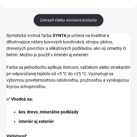
Zobraziť všetky súvisiace produkty
Syntetická vrchná farba
SYNTA
je určená na kvalitné a
dlhotrvajúce nátery kovových konštrukcií, strojov, plotov,
drevených povrchov a silikátových podkladov, ako sú omietky či
betón. Možno ju použiť v interiéri aj exteriéri.
Farba sa jednoducho aplikuje štetcom, valčekom alebo striekaním
pri odporúčanej teplote od +5 °C do +25 °C. Vyznačuje sa
výbornou poveternostnou odolnosťou, pružnosťou a vynikajúcou
krycou schopnosťou.
✅ Vhodná na:
kov, drevo, minerálne podklady
interiér aj exteriér
Výdatnosť: