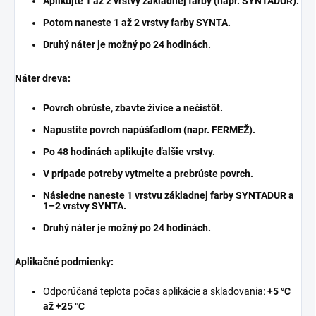
Aplikujte
1 až 2 vrstvy základnej farby
(napr.
SYNTADUR
).
Potom naneste
1 až 2 vrstvy farby SYNTA
.
Druhý náter je možný po 24 hodinách.
Náter dreva:
Povrch obrúste, zbavte živice a nečistôt.
Napustite povrch
napúšťadlom
(napr.
FERMEŽ
).
Po 48 hodinách aplikujte ďalšie vrstvy.
V prípade potreby vytmelte a prebrúste povrch.
Následne naneste
1 vrstvu základnej farby SYNTADUR
a
1–2 vrstvy SYNTA
.
Druhý náter je možný po 24 hodinách.
Aplikačné podmienky:
Odporúčaná teplota počas aplikácie a skladovania:
+5 °C
až +25 °C