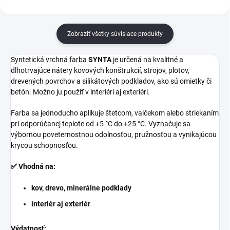
Zobraziť všetky súvisiace produkty
Syntetická vrchná farba
SYNTA
je určená na kvalitné a
dlhotrvajúce nátery kovových konštrukcií, strojov, plotov,
drevených povrchov a silikátových podkladov, ako sú omietky či
betón. Možno ju použiť v interiéri aj exteriéri.
Farba sa jednoducho aplikuje štetcom, valčekom alebo striekaním
pri odporúčanej teplote od +5 °C do +25 °C. Vyznačuje sa
výbornou poveternostnou odolnosťou, pružnosťou a vynikajúcou
krycou schopnosťou.
✅ Vhodná na:
kov, drevo, minerálne podklady
interiér aj exteriér
Výdatnosť: