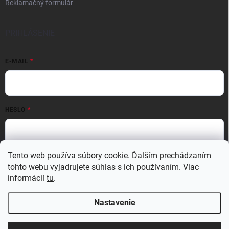
Reklamačný formulár
PRIHLÁSENIE
E-MAIL
HESLO
Tento web používa súbory cookie. Ďalším prechádzaním
Prihlásiť sa
tohto webu vyjadrujete súhlas s ich používaním. Viac
Nová registrácia
Zabudnuté heslo
informácií
tu
.
Nastavenie
Copyright 2026
MATERIO
. Všetky práva vyhradené.
Upraviť nastavenie