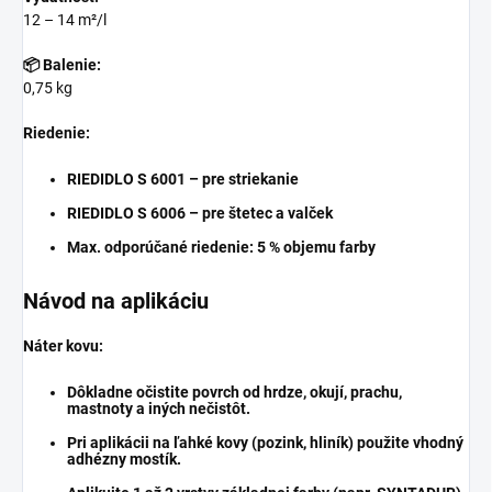
12 – 14 m²/l
📦 Balenie:
0,75 kg
Riedenie:
RIEDIDLO S 6001
– pre striekanie
RIEDIDLO S 6006
– pre štetec a valček
Max. odporúčané riedenie:
5 % objemu farby
Návod na aplikáciu
Náter kovu:
Dôkladne očistite povrch od hrdze, okují, prachu,
mastnoty a iných nečistôt.
Pri aplikácii na ľahké kovy (pozink, hliník) použite vhodný
adhézny mostík
.