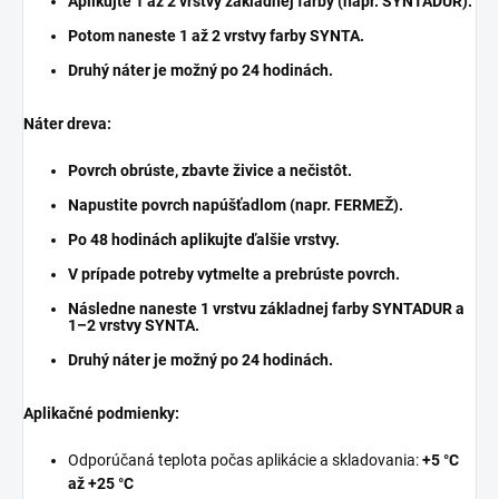
Aplikujte
1 až 2 vrstvy základnej farby
(napr.
SYNTADUR
).
Potom naneste
1 až 2 vrstvy farby SYNTA
.
Druhý náter je možný po 24 hodinách.
Náter dreva:
Povrch obrúste, zbavte živice a nečistôt.
Napustite povrch
napúšťadlom
(napr.
FERMEŽ
).
Po 48 hodinách aplikujte ďalšie vrstvy.
V prípade potreby vytmelte a prebrúste povrch.
Následne naneste
1 vrstvu základnej farby SYNTADUR
a
1–2 vrstvy SYNTA
.
Druhý náter je možný po 24 hodinách.
Aplikačné podmienky:
Odporúčaná teplota počas aplikácie a skladovania:
+5 °C
až +25 °C