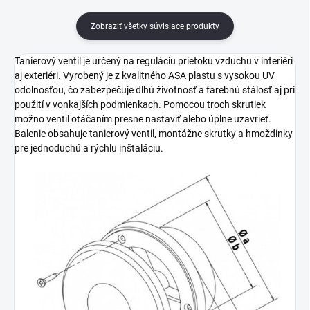
Zobraziť všetky súvisiace produkty
Tanierový ventil je určený na reguláciu prietoku vzduchu v interiéri
aj exteriéri. Vyrobený je z kvalitného ASA plastu s vysokou UV
odolnosťou, čo zabezpečuje dlhú životnosť a farebnú stálosť aj pri
použití v vonkajších podmienkach. Pomocou troch skrutiek
možno ventil otáčaním presne nastaviť alebo úplne uzavrieť.
Balenie obsahuje tanierový ventil, montážne skrutky a hmoždinky
pre jednoduchú a rýchlu inštaláciu.