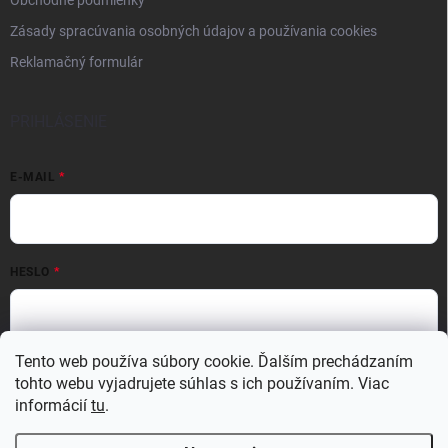
Obchodné podmienky
Zásady spracúvania osobných údajov a používania cookies
Reklamačný formulár
PRIHLÁSENIE
E-MAIL
HESLO
Tento web používa súbory cookie. Ďalším prechádzaním
Prihlásiť sa
tohto webu vyjadrujete súhlas s ich používaním. Viac
Nová registrácia
Zabudnuté heslo
informácií
tu
.