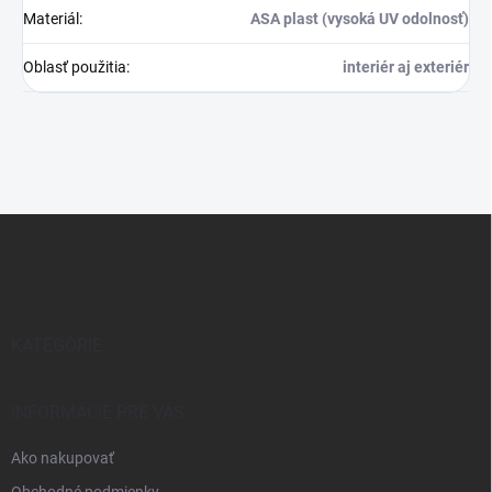
Materiál
:
ASA plast (vysoká UV odolnosť)
Oblasť použitia
:
interiér aj exteriér
Z
á
p
ä
t
i
KATEGÓRIE
e
INFORMÁCIE PRE VÁS
Ako nakupovať