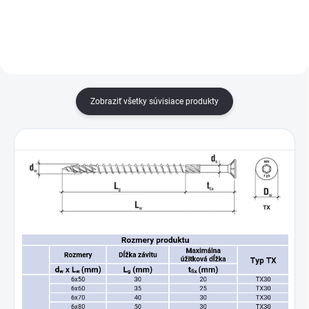
hlbokým hniezdom TORX pre
spájanie drevených...
spájanie drevených...
Zobraziť všetky súvisiace produkty