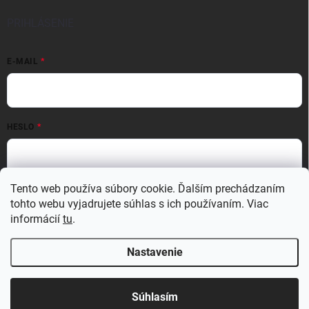
PRIHLÁSENIE
E-MAIL
HESLO
Tento web používa súbory cookie. Ďalším prechádzaním
Prihlásiť sa
tohto webu vyjadrujete súhlas s ich používaním. Viac
Nová registrácia
Zabudnuté heslo
informácií
tu
.
Nastavenie
Copyright 2026
MATERIO
. Všetky práva vyhradené.
Upraviť nastavenie
cookies
Súhlasím