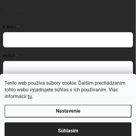
PRIHLÁSENIE
E-MAIL
HESLO
Tento web používa súbory cookie. Ďalším prechádzaním
Prihlásiť sa
tohto webu vyjadrujete súhlas s ich používaním. Viac
Nová registrácia
Zabudnuté heslo
informácií
tu
.
Nastavenie
Copyright 2026
MATERIO
. Všetky práva vyhradené.
Upraviť nastavenie
cookies
Súhlasím