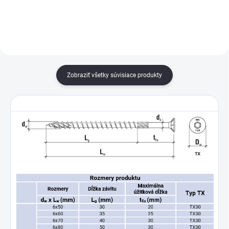
spájanie drevených...
spájanie drevených...
Zobraziť všetky súvisiace produkty