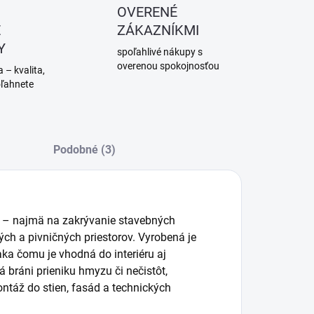
OVERENÉ
É
ZÁKAZNÍKMI
Y
spoľahlivé nákupy s
overenou spokojnosťou
 – kvalita,
oľahnete
Podobné (3)
ly – najmä na zakrývanie stavebných
ch a pivničných priestorov. Vyrobená je
ka čomu je vhodná do interiéru aj
á bráni prieniku hmyzu či nečistôt,
táž do stien, fasád a technických