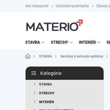
Prejsť
Ako nakupovať
Obchodné podmienky
Zásady s
na
obsah
STAVBA
STRECHY
INTERIÉR
S
Domov
STAVBA
Revízne a vetracie systémy
B
Kategórie
o
Preskočiť
č
kategórie
n
STAVBA
ý
STRECHY
p
a
INTERIÉR
n