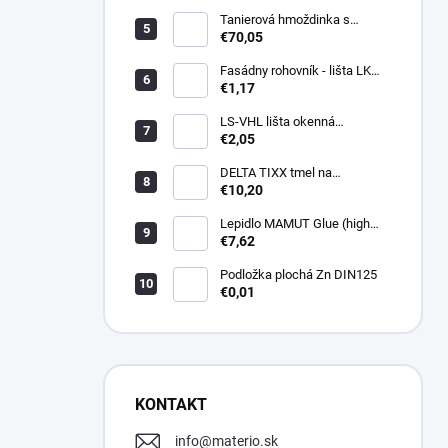
Tanierová hmoždinka s
kovovou skrutkou WKTHERM-
€70,05
S 08 275mm (100ks)
Fasádny rohovník - lišta LK
PVC 2,5 m - LIKOV
€1,17
LS-VHL lišta okenná
začisťovacia s lamelou APU
€2,05
DELTA TIXX tmel na
parozábrany 310ml, dorken
€10,20
Lepidlo MAMUT Glue (high
track) 290 ml biele
€7,62
Podložka plochá Zn DIN125
€0,01
KONTAKT
info
@
materio.sk