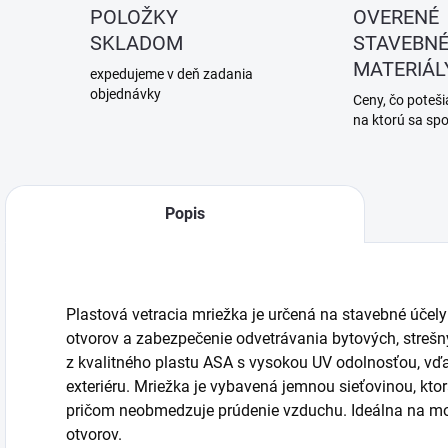
POLOŽKY
OVERENÉ
SKLADOM
STAVEBN
MATERIÁL
expedujeme v deň zadania
objednávky
Ceny, čo potešia
na ktorú sa sp
Popis
Plastová vetracia mriežka je určená na stavebné úče
otvorov a zabezpečenie odvetrávania bytových, strešný
z kvalitného plastu ASA s vysokou UV odolnosťou, vďa
exteriéru. Mriežka je vybavená jemnou sieťovinou, ktor
pričom neobmedzuje prúdenie vzduchu. Ideálna na mon
otvorov.