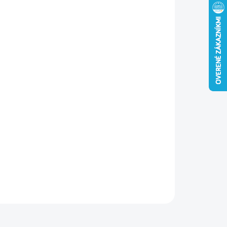
−
+
Pridať do košíka
acia mriežka z UV-odolného plastu ASA so sieťovinou,
ná na zakrytie otvorov a odvetranie obytných a technických
storov.
ILNÉ INFORMÁCIE
OPÝTAŤ SA
STRÁŽIŤ