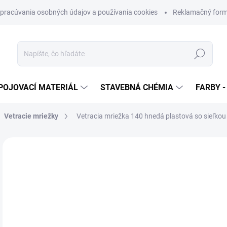
pracúvania osobných údajov a používania cookies
Reklamačný form
Hľadať
POJOVACÍ MATERIÁL
STAVEBNÁ CHÉMIA
FARBY -
Vetracie mriežky
Vetracia mriežka 140 hnedá plastová so sieľko
Neohodnotené
Podrobnosti hodnotenia
ZNAČKA
€
€1,
Jedn
SK
cena