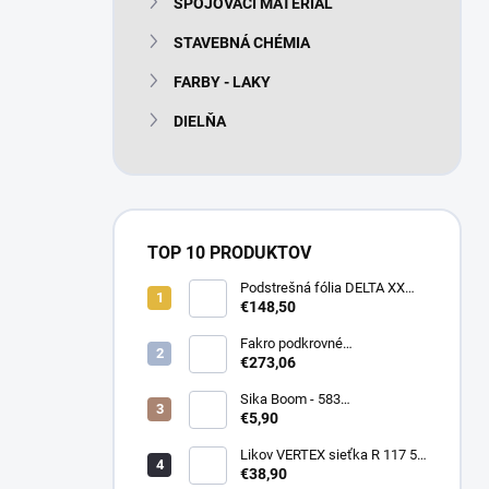
SPOJOVACÍ MATERIÁL
e
l
STAVEBNÁ CHÉMIA
FARBY - LAKY
DIELŇA
TOP 10 PRODUKTOV
Podstrešná fólia DELTA XX
PLUS universal 150g/m2
€148,50
(75m2 bal)
Fakro podkrovné
termoizolačné schody LTK
€273,06
Energy 280
Sika Boom - 583
nízkoexpanzná PU pena 750
€5,90
ml
Likov VERTEX sieťka R 117 55
m2 145g/m2
€38,90