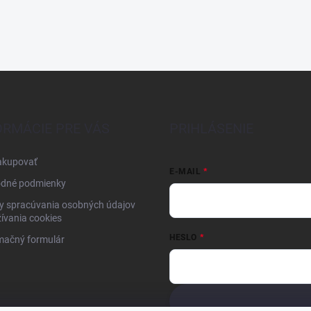
ORMÁCIE PRE VÁS
PRIHLÁSENIE
akupovať
E-MAIL
dné podmienky
y spracúvania osobných údajov
ívania cookies
HESLO
mačný formulár