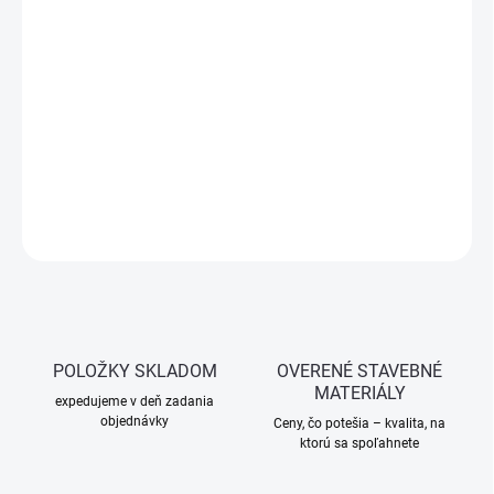
cena:
−
+
Pridať do košíka
Vetracia mriežka z ASA plastu na odvetranie interiérových
priestorov. Vhodná na montáž do dverí, odolná voči UV žiareniu.
DETAILNÉ INFORMÁCIE
OPÝTAŤ SA
STRÁŽIŤ
POLOŽKY SKLADOM
OVERENÉ STAVEBNÉ
MATERIÁLY
expedujeme v deň zadania
objednávky
Ceny, čo potešia – kvalita, na
ktorú sa spoľahnete