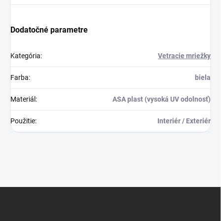
Dodatočné parametre
Kategória
:
Vetracie mriežky
Farba
:
biela
Materiál
:
ASA plast (vysoká UV odolnosť)
Použitie
:
Interiér / Exteriér
Z
á
p