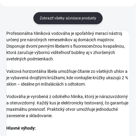
Zobraziť všetky súvisiace produkty
Profesionálna hliníková vodováha je spoľahlivý merací nástroj
určený pre náročných remeselníkov aj domácich majstrov.
Disponuje dvomi pevnými libelami s fluorescenčnou kvapalinou,
ktorá zaručuje výbornú viditeľnosť bubliny aj v zhoršených
svetelných podmienkach.
Valcová horizontálna libela umožňuje čítanie zo všetkých uhlov a
je vybavená dvojitými krúžkami, kde vonkajšie krúžky ukazujú 2 %
sklon – ideálne pri inštaláciách s odtokom.
Vodováha je vyrobená z odolného hliníka, ktorý je nárazuvzdorný
a oteruvzdorný. Každý kus je elektronicky testovaný, čo garantuje
maximálnu presnosť. Praktický otvor umožňuje jednoduché
zavesenie a skladovanie.
Hlavné výhody: