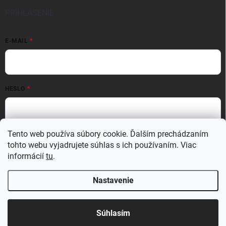
PRIHLÁSENIE
E-MAIL
HESLO
Tento web používa súbory cookie. Ďalším prechádzaním
Prihlásiť sa
tohto webu vyjadrujete súhlas s ich používaním. Viac
Nová registrácia
Zabudnuté heslo
informácií
tu
.
Nastavenie
Copyright 2026
MATERIO
. Všetky práva vyhradené.
Upraviť nastavenie
cookies
Súhlasím
Vytvoril Shoptet