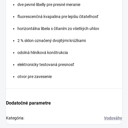
dve pevné libelly pre presné meranie
fluorescenčná kvapalina pre lepšiu čitateľnosť
horizontálna libela s čítaním zo všetkých uhlov
2 % sklon označený dvojitými krúžkami
odolná hliníková konštrukcia
elektronicky testovaná presnosť
otvor pre zavesenie
Dodatočné parametre
Kategória
:
Vodováhy