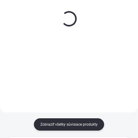
Sprej IRIDA 7040 sivý
Sprej IRIDA 9006 400ml
400ml
strieborný
€3,65
€3,65
−
+
−
+
Do košíka
Do košíka
Akrylátový sprej s vysokou
Akrylátový sprej s vysokou
odolnosťou voči poveternostným
odolnosťou voči poveternostným
vplyvom. Výborná kryvosť a
vplyvom. Výborná kryvosť a
výdatnosť. Na kovové aj drevené
výdatnosť. Na kovové aj drevené
povrchy. 400 ml.
povrchy. 400 ml.
Zobraziť všetky súvisiace produkty