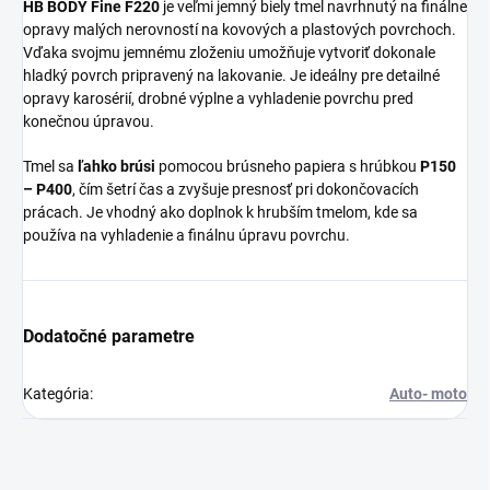
HB BODY Fine F220
je veľmi jemný biely tmel navrhnutý na finálne
opravy malých nerovností na kovových a plastových povrchoch.
Vďaka svojmu jemnému zloženiu umožňuje vytvoriť dokonale
hladký povrch pripravený na lakovanie. Je ideálny pre detailné
opravy karosérií, drobné výplne a vyhladenie povrchu pred
konečnou úpravou.
Tmel sa
ľahko brúsi
pomocou brúsneho papiera s hrúbkou
P150
– P400
, čím šetrí čas a zvyšuje presnosť pri dokončovacích
prácach. Je vhodný ako doplnok k hrubším tmelom, kde sa
používa na vyhladenie a finálnu úpravu povrchu.
Dodatočné parametre
Kategória
:
Auto- moto