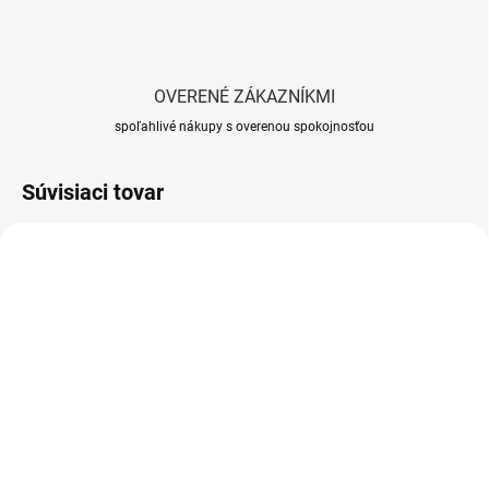
OVERENÉ ZÁKAZNÍKMI
spoľahlivé nákupy s overenou spokojnosťou
Súvisiaci tovar
SKLADOM
SKLADOM
(>5 KS)
(>5 KS)