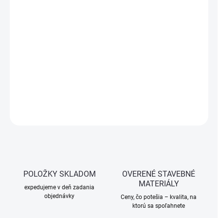
cena:
−
+
Pridať do košíka
Jemný biely tmel HB BODY F220 na drobné nerovnosti. Ľahko
brúsiteľný, vhodný na kov aj plast. Vytvára hladký povrch, ideálny
na finálne opravy.
DETAILNÉ INFORMÁCIE
OPÝTAŤ SA
STRÁŽIŤ
POLOŽKY SKLADOM
OVERENÉ STAVEBNÉ
MATERIÁLY
expedujeme v deň zadania
objednávky
Ceny, čo potešia – kvalita, na
ktorú sa spoľahnete