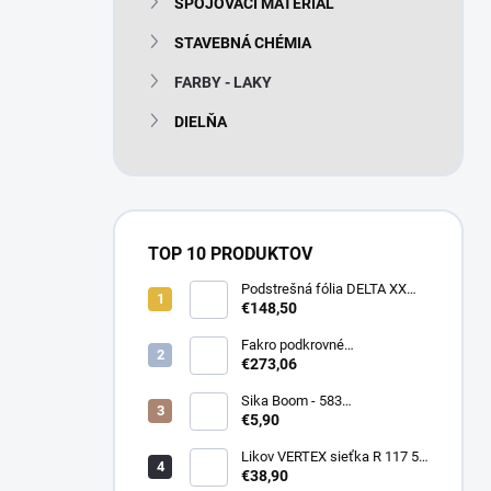
SPOJOVACÍ MATERIÁL
e
l
STAVEBNÁ CHÉMIA
FARBY - LAKY
DIELŇA
TOP 10 PRODUKTOV
Podstrešná fólia DELTA XX
PLUS universal 150g/m2
€148,50
(75m2 bal)
Fakro podkrovné
termoizolačné schody LTK
€273,06
Energy 280
Sika Boom - 583
nízkoexpanzná PU pena 750
€5,90
ml
Likov VERTEX sieťka R 117 55
m2 145g/m2
€38,90