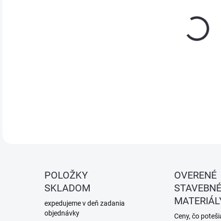
HB B
veľk
brús
DETA
POLOŽKY
OVERENÉ
SKLADOM
STAVEBN
MATERIÁL
expedujeme v deň zadania
objednávky
Ceny, čo potešia