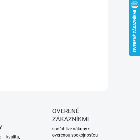
−
+
Pridať do košíka
ODY F250 – dvojzložkový tmel so skleným vláknom. Na
é nerovnosti a korodované miesta. Rýchlo schne, ľahko sa
i, je extrémne odolný.
ILNÉ INFORMÁCIE
OPÝTAŤ SA
STRÁŽIŤ
OVERENÉ
É
ZÁKAZNÍKMI
Y
spoľahlivé nákupy s
overenou spokojnosťou
 – kvalita,