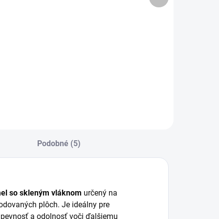
produkt
−
+
−
+
Do košíka
Do košíka
krylátový sprej s
Akrylátový sprej s
ysokou
vysokou
dolnosťou voči
odolnosťou voči
oveternostným
poveternostným
plyvom. Výborná
vplyvom. Výborná
ryvosť a
kryvosť a
ýdatnosť. Na
výdatnosť. Na
ovové aj drevené
kovové aj drevené
ovrchy. 400 ml.
povrchy. 400 ml.
Podobné (5)
mel so skleným vláknom
určený na
rodovaných plôch. Je ideálny pre
 pevnosť a odolnosť voči ďalšiemu