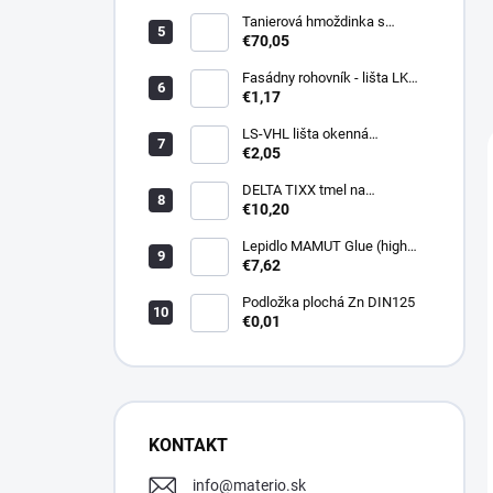
Tanierová hmoždinka s
kovovou skrutkou WKTHERM-
€70,05
S 08 275mm (100ks)
Fasádny rohovník - lišta LK
PVC 2,5 m - LIKOV
€1,17
LS-VHL lišta okenná
začisťovacia s lamelou APU
€2,05
DELTA TIXX tmel na
parozábrany 310ml, dorken
€10,20
Lepidlo MAMUT Glue (high
track) 290 ml biele
€7,62
Podložka plochá Zn DIN125
€0,01
KONTAKT
info
@
materio.sk