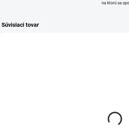
na ktorú sa sp
Súvisiaci tovar
SKLADOM
SKLADOM
(>5 KS)
(>5 KS)
Sprej IRIDA
Sprej IRIDA
S
7040 sivý
7035 šedý
3
400ml
400ml
€3,65
€3,65