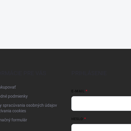
ORMÁCIE PRE VÁS
PRIHLÁSENIE
akupovať
E-MAIL
dné podmienky
y spracúvania osobných údajov
ívania cookies
HESLO
mačný formulár