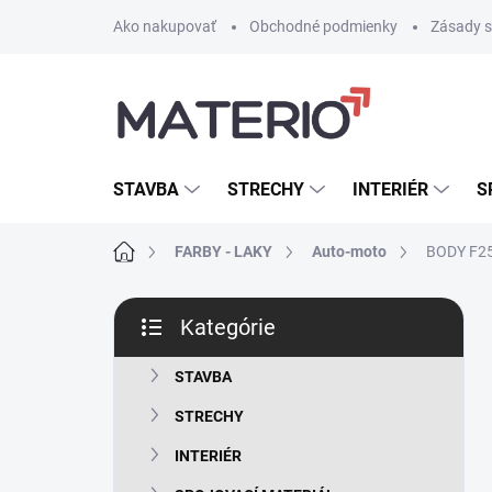
Prejsť
Ako nakupovať
Obchodné podmienky
Zásady s
na
obsah
STAVBA
STRECHY
INTERIÉR
S
Domov
FARBY - LAKY
Auto-moto
BODY F25
B
Kategórie
o
Preskočiť
č
kategórie
n
STAVBA
ý
STRECHY
p
a
INTERIÉR
n