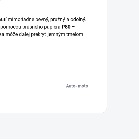
nutí mimoriadne pevný, pružný a odolný.
pomocou brúsneho papiera
P80 –
á sa môže ďalej prekryť jemným tmelom
Auto- moto