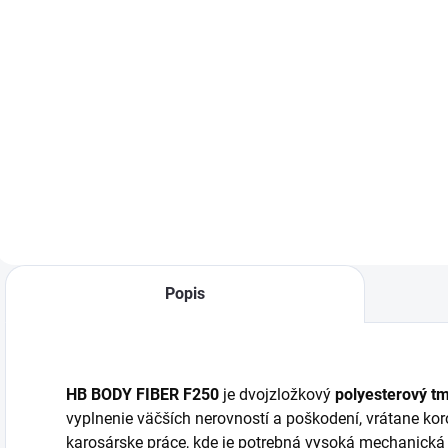
−
+
−
+
Do košíka
Do košíka
Akrylátový sprej s
Akrylátový sprej s
A
vysokou
vysokou
v
odolnosťou voči
odolnosťou voči
o
poveternostným
poveternostným
p
vplyvom. Výborná
vplyvom. Výborná
v
kryvosť a
kryvosť a
k
výdatnosť. Na
výdatnosť. Na
v
kovové aj drevené
kovové aj drevené
k
povrchy. 400 ml.
povrchy. 400 ml.
p
Popis
HB BODY FIBER F250
je dvojzložkový
polyesterový t
vyplnenie väčších nerovností a poškodení, vrátane ko
karosárske práce, kde je potrebná vysoká mechanická