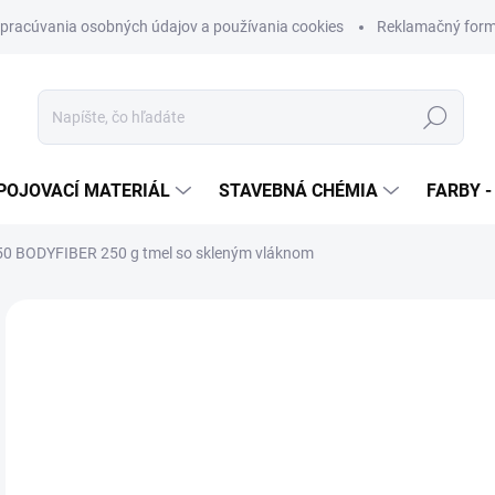
pracúvania osobných údajov a používania cookies
Reklamačný form
Hľadať
POJOVACÍ MATERIÁL
STAVEBNÁ CHÉMIA
FARBY -
0 BODYFIBER 250 g tmel so skleným vláknom
Neohodnotené
Podrobnosti hodnotenia
ZNAČKA
€
€3,
Jedn
SK
cena