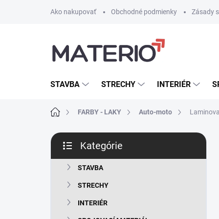
Prejsť
Ako nakupovať
Obchodné podmienky
Zásady s
na
obsah
STAVBA
STRECHY
INTERIÉR
S
Domov
FARBY - LAKY
Auto-moto
Laminova
B
Kategórie
o
Preskočiť
č
kategórie
n
STAVBA
ý
STRECHY
p
a
INTERIÉR
n