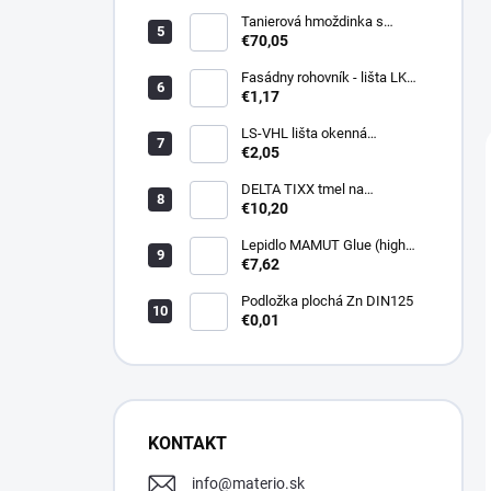
Tanierová hmoždinka s
kovovou skrutkou WKTHERM-
€70,05
S 08 275mm (100ks)
Fasádny rohovník - lišta LK
PVC 2,5 m - LIKOV
€1,17
LS-VHL lišta okenná
začisťovacia s lamelou APU
€2,05
DELTA TIXX tmel na
parozábrany 310ml, dorken
€10,20
Lepidlo MAMUT Glue (high
track) 290 ml biele
€7,62
Podložka plochá Zn DIN125
€0,01
KONTAKT
info
@
materio.sk