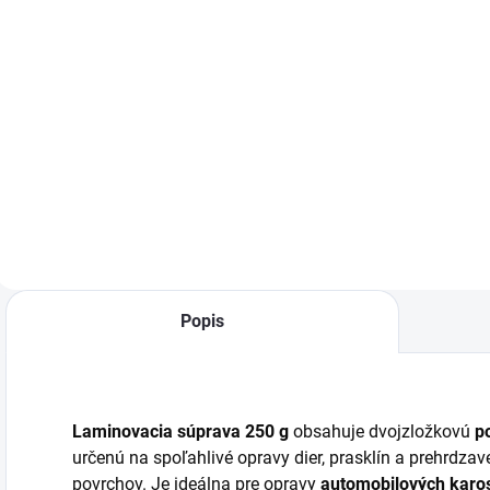
−
+
−
+
Do košíka
Do košíka
Akrylátový sprej s
Akrylátový sprej s
A
vysokou
vysokou
v
odolnosťou voči
odolnosťou voči
o
poveternostným
poveternostným
p
vplyvom. Výborná
vplyvom. Výborná
v
kryvosť a
kryvosť a
k
výdatnosť. Na
výdatnosť. Na
v
kovové aj drevené
kovové aj drevené
k
povrchy. 400 ml.
povrchy. 400 ml.
p
Popis
Laminovacia súprava 250 g
obsahuje dvojzložkovú
p
určenú na spoľahlivé opravy dier, prasklín a prehrdz
povrchov. Je ideálna pre opravy
automobilových karosér