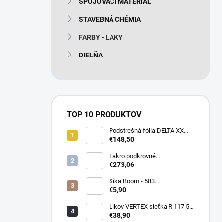
SPOJOVACÍ MATERIÁL
e
l
STAVEBNÁ CHÉMIA
FARBY - LAKY
DIELŇA
TOP 10 PRODUKTOV
Podstrešná fólia DELTA XX
PLUS universal 150g/m2
€148,50
(75m2 bal)
Fakro podkrovné
termoizolačné schody LTK
€273,06
Energy 280
Sika Boom - 583
nízkoexpanzná PU pena 750
€5,90
ml
Likov VERTEX sieťka R 117 55
m2 145g/m2
€38,90