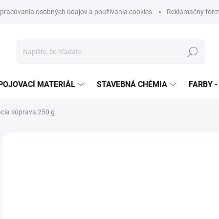
pracúvania osobných údajov a používania cookies
Reklamačný form
Hľadať
POJOVACÍ MATERIÁL
STAVEBNÁ CHÉMIA
FARBY -
cia súprava 250 g
Neohodnotené
Podrobnosti hodnotenia
€
€6,
Jedn
SK
cena