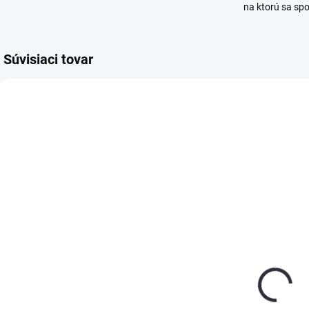
na ktorú sa sp
Súvisiaci tovar
SKLADOM
SKLADOM
(>5 KS)
(>5 KS)
Sprej IRIDA
Sprej IRIDA
S
7011 sivý
6018 svetlo
9
400ml
zelený 400ml
€3,65
€3,65