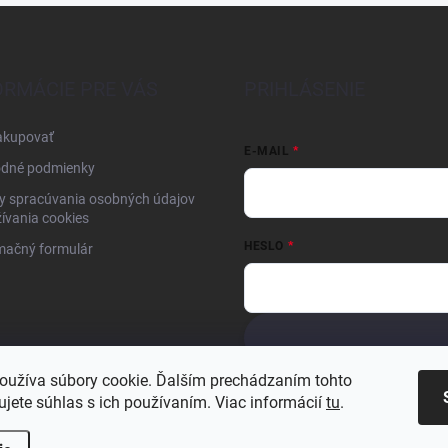
ORMÁCIE PRE VÁS
PRIHLÁSENIE
akupovať
E-MAIL
dné podmienky
y spracúvania osobných údajov
ívania cookies
HESLO
mačný formulár
Nová registrácia
Zabudnuté hesl
oužíva súbory cookie. Ďalším prechádzaním tohto
jete súhlas s ich používaním. Viac informácií
tu
.