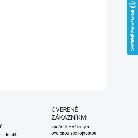
−
+
Pridať do košíka
novacia súprava 250 g – polyesterová živica + sklená
ina. Na opravy dier, prasklín a prehrdzavených miest.
ná pre karosérie, člny a pod.
ILNÉ INFORMÁCIE
OPÝTAŤ SA
STRÁŽIŤ
OVERENÉ
É
ZÁKAZNÍKMI
Y
spoľahlivé nákupy s
overenou spokojnosťou
 – kvalita,