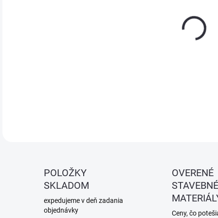
Lami
tkan
Vhod
DETA
POLOŽKY
OVERENÉ
SKLADOM
STAVEBN
MATERIÁL
expedujeme v deň zadania
objednávky
Ceny, čo potešia