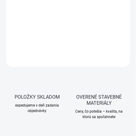
cena:
−
+
Pridať do košíka
Praktický maliarsky valček do rohov s rúčkou, ideálny na presné a
efektívne natieranie ťažko dostupných miest. Valček šírky 18 mm
je vhodný pre domáce aj profesionálne použitie.
OPÝTAŤ SA
STRÁŽIŤ
POLOŽKY SKLADOM
OVERENÉ STAVEBNÉ
MATERIÁLY
expedujeme v deň zadania
objednávky
Ceny, čo potešia – kvalita, na
ktorú sa spoľahnete