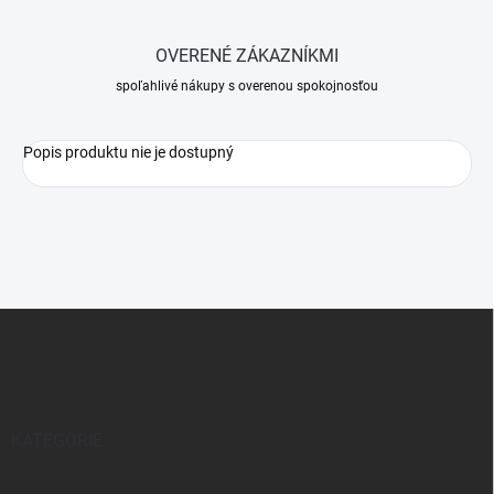
OVERENÉ ZÁKAZNÍKMI
spoľahlivé nákupy s overenou spokojnosťou
Popis produktu nie je dostupný
Z
á
p
ä
t
i
KATEGÓRIE
e