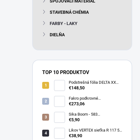
SPOJOVACÍ MATERIÁL
e
l
STAVEBNÁ CHÉMIA
FARBY - LAKY
DIELŇA
TOP 10 PRODUKTOV
Podstrešná fólia DELTA XX
PLUS universal 150g/m2
€148,50
(75m2 bal)
Fakro podkrovné
termoizolačné schody LTK
€273,06
Energy 280
Sika Boom - 583
nízkoexpanzná PU pena 750
€5,90
ml
Likov VERTEX sieťka R 117 55
m2 145g/m2
€38,90