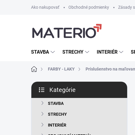
Prejsť
Ako nakupovať
Obchodné podmienky
Zásady s
na
obsah
STAVBA
STRECHY
INTERIÉR
S
Domov
FARBY - LAKY
Príslušenstvo na maľovan
B
Kategórie
o
Preskočiť
č
kategórie
n
STAVBA
ý
STRECHY
p
a
INTERIÉR
n