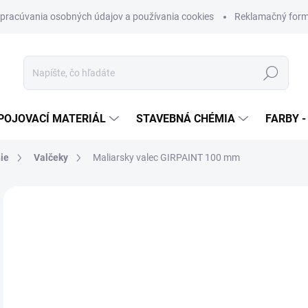
pracúvania osobných údajov a používania cookies
Reklamačný form
Hľadať
POJOVACÍ MATERIÁL
STAVEBNÁ CHÉMIA
FARBY -
ie
Valčeky
Maliarsky valec GIRPAINT 100 mm
Neohodnotené
Podrobnosti hodnotenia
€
€0,
Jedn
SK
cena