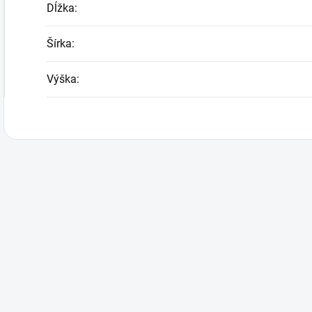
Dĺžka
:
Šírka
:
Výška
: