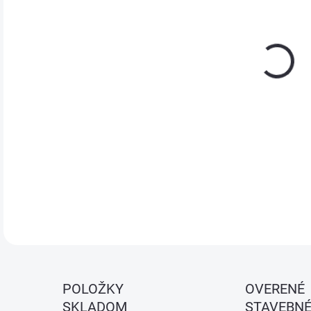
Mini
vhod
Ideá
Valč
ktor
mate
tepe
odol
POLOŽKY
OVERENÉ
SKLADOM
STAVEBN