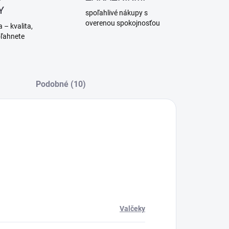
Y
spoľahlivé nákupy s
overenou spokojnosťou
 – kvalita,
oľahnete
Podobné (10)
Valčeky