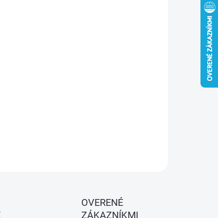
−
+
Pridať do košíka
 valček
GIRPAINT UNIVERSAL
s polyakrylovým poťahom je
ný na maľovanie hladkých a mierne drsných povrchov.
lny na aplikáciu emulzných, latexových a akrylových farieb.
ek je vyrobený z kvalitného syntetického vlákna
polyakryl
,
é je podobné polyamidu a patrí medzi najpopulárnejšie
riály na maliarske valčeky. Technológia
THERMOFUSION
–
lné spojenie vlákien s plastovým jadrom – zaručuje vysokú
nosť a predĺženú životnosť pri opakovanom použití.
OPÝTAŤ SA
STRÁŽIŤ
OVERENÉ
É
ZÁKAZNÍKMI