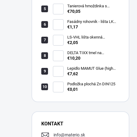
Tanierová hmoždinka s
kovovou skrutkou WKTHERM-
€70,05
S 08 275mm (100ks)
Fasádny rohovník - lišta LK
PVC 2,5 m - LIKOV
€1,17
LS-VHL lišta okenná
začisťovacia s lamelou APU
€2,05
DELTA TIXX tmel na
parozábrany 310ml, dorken
€10,20
Lepidlo MAMUT Glue (high
track) 290 ml biele
€7,62
Podložka plochá Zn DIN125
€0,01
KONTAKT
info
@
materio.sk