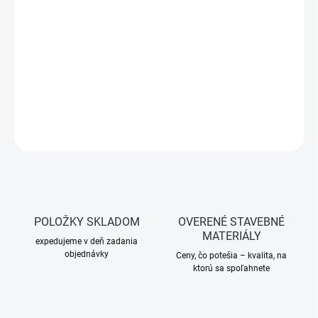
−
+
Pridať do košíka
Valček určený na disperzné, latexové, fasádne a základové farby.
Vyrobený z kvalitného polyakrylu (ACL), šitý a polstrovaný pre
vysoký výkon a dlhú životnosť. Ideálny na nátery stien a fasád vo
vnútri aj vonku.
OPÝTAŤ SA
STRÁŽIŤ
POLOŽKY SKLADOM
OVERENÉ STAVEBNÉ
MATERIÁLY
expedujeme v deň zadania
objednávky
Ceny, čo potešia – kvalita, na
ktorú sa spoľahnete