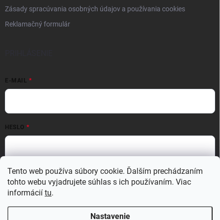
Zásady spracúvania osobných údajov a používania cookies
Reklamačný formulár
PRIHLÁSENIE
E-MAIL
HESLO
Tento web používa súbory cookie. Ďalším prechádzaním
Prihlásiť sa
tohto webu vyjadrujete súhlas s ich používaním. Viac
Nová registrácia
Zabudnuté heslo
informácií
tu
.
Nastavenie