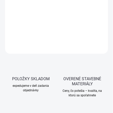
−
+
Pridať do košíka
Valček určený na disperzné, latexové, fasádne a základové farby.
Vyrobený z kvalitného polyakrylu (ACL), šitý a polstrovaný pre
vysoký výkon a dlhú životnosť. Ideálny na nátery stien a fasád vo
vnútri aj vonku.
OPÝTAŤ SA
STRÁŽIŤ
POLOŽKY SKLADOM
OVERENÉ STAVEBNÉ
MATERIÁLY
expedujeme v deň zadania
objednávky
Ceny, čo potešia – kvalita, na
ktorú sa spoľahnete