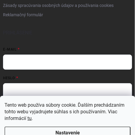
Zásady spracúvania osobných údajov a používania cookies
Reklamačný formulár
PRIHLÁSENIE
E-MAIL
HESLO
Tento web používa súbory cookie. Ďalším prechádzaním
Prihlásiť sa
tohto webu vyjadrujete súhlas s ich používaním. Viac
Nová registrácia
Zabudnuté heslo
informácií
tu
.
Nastavenie