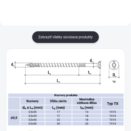
spájanie drevených...
spájanie drevených...
Zobraziť všetky súvisiace produkty