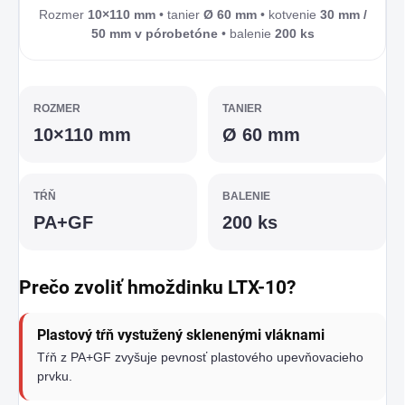
Rozmer
10×110 mm
• tanier
Ø 60 mm
• kotvenie
30 mm /
50 mm v pórobetóne
• balenie
200 ks
ROZMER
TANIER
10×110 mm
Ø 60 mm
TŔŇ
BALENIE
PA+GF
200 ks
Prečo zvoliť hmoždinku LTX-10?
Plastový tŕň vystužený sklenenými vláknami
Tŕň z PA+GF zvyšuje pevnosť plastového upevňovacieho
prvku.