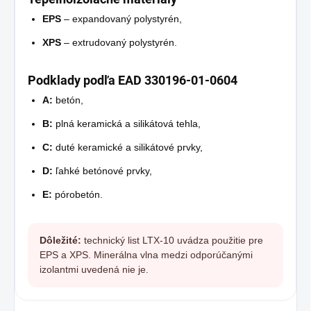
EPS
– expandovaný polystyrén,
XPS
– extrudovaný polystyrén.
Podklady podľa EAD 330196-01-0604
A:
betón,
B:
plná keramická a silikátová tehla,
C:
duté keramické a silikátové prvky,
D:
ľahké betónové prvky,
E:
pórobetón.
Dôležité:
technický list LTX-10 uvádza použitie pre
EPS a XPS. Minerálna vlna medzi odporúčanými
izolantmi uvedená nie je.