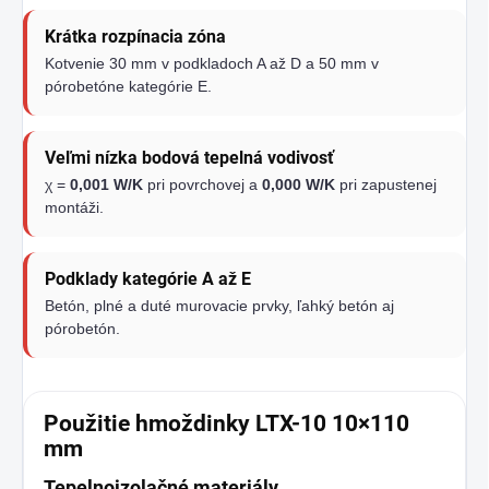
Krátka rozpínacia zóna
Kotvenie 30 mm v podkladoch A až D a 50 mm v
pórobetóne kategórie E.
Veľmi nízka bodová tepelná vodivosť
χ =
0,001 W/K
pri povrchovej a
0,000 W/K
pri zapustenej
montáži.
Podklady kategórie A až E
Betón, plné a duté murovacie prvky, ľahký betón aj
pórobetón.
Použitie hmoždinky LTX-10 10×110
mm
Tepelnoizolačné materiály