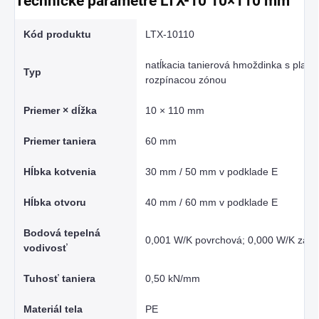
Technické parametre LTX-10 10×110 mm
Kód produktu
LTX-10110
natĺkacia tanierová hmoždinka s plast
Typ
rozpínacou zónou
Priemer × dĺžka
10 × 110 mm
Priemer taniera
60 mm
Hĺbka kotvenia
30 mm / 50 mm v podklade E
Hĺbka otvoru
40 mm / 60 mm v podklade E
Bodová tepelná
0,001 W/K povrchová; 0,000 W/K zap
vodivosť
Tuhosť taniera
0,50 kN/mm
Materiál tela
PE