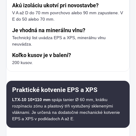
Akú izoláciu ukotví pri novostavbe?
V A až D do 70 mm povrchovo alebo 90 mm zapustene. V
E do 50 alebo 70 mm.
Je vhodná na minerálnu vlnu?
Technický list uvádza EPS a XPS, minerálnu vlnu
neuvádza.
Koľko kusov je v balení?
200 kusov.
Praktické kotvenie EPS a XPS
LTX-10 10×110 mm
spája tanier Ø 60 mm, krátku
rozpínaciu zónu a plastový tŕň vystužený sklenenými
vláknami. Je určená na dodatočné mechanické kotvenie
EPS a XPS v podkladoch A až E.