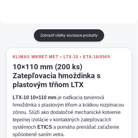
Zobraziť všetky súvisiace produkty
KLIMAS WKRET-MET • LTX-10 • ETA-16/0509
10×110 mm (200 ks)
Zatepľovacia hmoždinka s
plastovým tŕňom LTX
LTX-10 10×110 mm
je natĺkacia tanierová
hmoždinka s plastovým tŕňom a krátkou rozpínacou
zónou. Slúži ako dodatočné mechanické kotvenie
tepelnej izolácie v kontaktných zatepľovacích
systémoch
ETICS
a pomáha prenášať zaťaženie
spôsobené saním vetra.