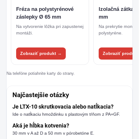
Fréza na polystyrénové
Izolačná zátka b
záslepky Ø 65 mm
mm
Na vytvorenie lôžka pri zapustenej
Na prekrytie montá
montáži.
polystyréne.
Zobraziť produkt →
Zobraziť produk
Na telefóne potiahnite karty do strany.
Najčastejšie otázky
Je LTX-10 skrutkovacia alebo natĺkacia?
Ide o natĺkaciu hmoždinku s plastovým tŕňom z PA+GF.
Aká je hĺbka kotvenia?
30 mm v A až D a 50 mm v pórobetóne E.