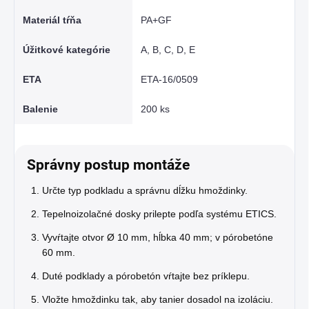
Materiál tŕňa
PA+GF
Úžitkové kategórie
A, B, C, D, E
ETA
ETA-16/0509
Balenie
200 ks
Správny postup montáže
Určte typ podkladu a správnu dĺžku hmoždinky.
Tepelnoizolačné dosky prilepte podľa systému ETICS.
Vyvŕtajte otvor Ø 10 mm, hĺbka 40 mm; v pórobetóne
60 mm.
Duté podklady a pórobetón vŕtajte bez príklepu.
Vložte hmoždinku tak, aby tanier dosadol na izoláciu.