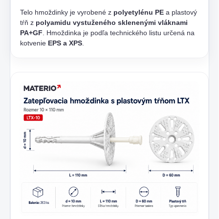
Telo hmoždinky je vyrobené z
polyetylénu PE
a plastový
tŕň z
polyamidu vystuženého sklenenými vláknami
PA+GF
. Hmoždinka je podľa technického listu určená na
kotvenie
EPS a XPS
.