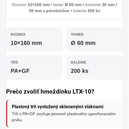
Rozmer
10×160 mm
• tanier
Ø 60 mm
• kotvenie
30 mm /
50 mm v pórobetóne
• balenie
200 ks
ROZMER
TANIER
10×160 mm
Ø 60 mm
TŔŇ
BALENIE
PA+GF
200 ks
Prečo zvoliť hmoždinku LTX-10?
Plastový tŕň vystužený sklenenými vláknami
Tŕň z PA+GF zvyšuje pevnosť plastového upevňovacieho
prvku.