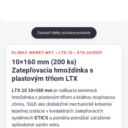
Zobraziť všetky súvisiace produkty
KLIMAS WKRET-MET • LTX-10 • ETA-16/0509
10×160 mm (200 ks)
Zatepľovacia hmoždinka s
plastovým tŕňom LTX
LTX-10 10×160 mm
je natĺkacia tanierová
hmoždinka s plastovým tŕňom a krátkou rozpínacou
zónou. Slúži ako dodatočné mechanické kotvenie
tepelnej izolácie v kontaktných zatepľovacích
systémoch
ETICS
a pomáha prenášať zaťaženie
spôsobené saním vetra.