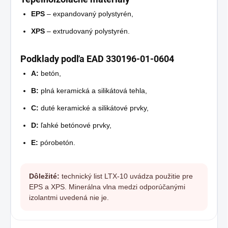
EPS
– expandovaný polystyrén,
XPS
– extrudovaný polystyrén.
Podklady podľa EAD 330196-01-0604
A:
betón,
B:
plná keramická a silikátová tehla,
C:
duté keramické a silikátové prvky,
D:
ľahké betónové prvky,
E:
pórobetón.
Dôležité:
technický list LTX-10 uvádza použitie pre
EPS a XPS. Minerálna vlna medzi odporúčanými
izolantmi uvedená nie je.