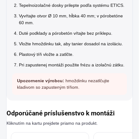
Tepelnoizolačné dosky prilepte podľa systému ETICS.
Vyvŕtajte otvor Ø 10 mm, hĺbka 40 mm; v pórobetóne
60 mm.
Duté podklady a pórobetón vŕtajte bez príklepu.
Vložte hmoždinku tak, aby tanier dosadol na izoláciu.
Plastový tŕň vložte a zatlčte.
Pri zapustenej montáži použite frézu a izolačnú zátku.
Upozornenie výrobcu:
hmoždinku nezatlčujte
kladivom so zapusteným tŕňom.
Odporúčané príslušenstvo k montáži
Kliknutím na kartu prejdete priamo na produkt.