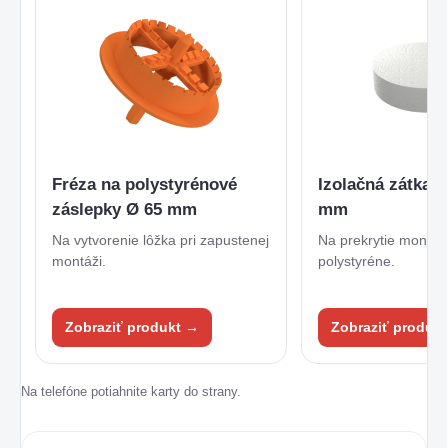
Fréza na polystyrénové
Izolačná zátka b
záslepky Ø 65 mm
mm
Na vytvorenie lôžka pri zapustenej
Na prekrytie montá
montáži.
polystyréne.
Zobraziť produkt →
Zobraziť produk
Na telefóne potiahnite karty do strany.