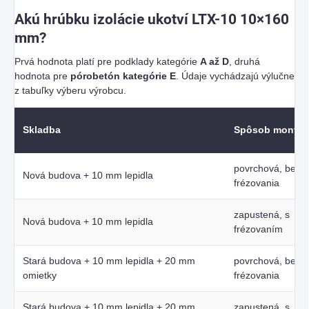
Akú hrúbku izolácie ukotví LTX-10 10×160
mm?
Prvá hodnota platí pre podklady kategórie
A až D
, druhá
hodnota pre
pórobetón kategórie E
. Údaje vychádzajú výlučne
z tabuľky výberu výrobcu.
Skladba
Spôsob montáž
povrchová, bez
Nová budova + 10 mm lepidla
frézovania
zapustená, s
Nová budova + 10 mm lepidla
frézovaním
Stará budova + 10 mm lepidla + 20 mm
povrchová, bez
omietky
frézovania
Stará budova + 10 mm lepidla + 20 mm
zapustená, s