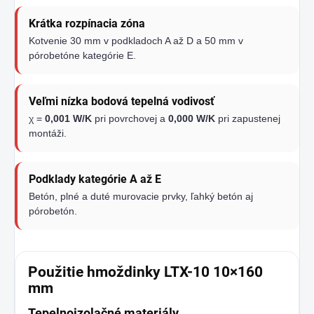
Krátka rozpínacia zóna
Kotvenie 30 mm v podkladoch A až D a 50 mm v
pórobetóne kategórie E.
Veľmi nízka bodová tepelná vodivosť
χ =
0,001 W/K
pri povrchovej a
0,000 W/K
pri zapustenej
montáži.
Podklady kategórie A až E
Betón, plné a duté murovacie prvky, ľahký betón aj
pórobetón.
Použitie hmoždinky LTX-10 10×160
mm
Tepelnoizolačné materiály