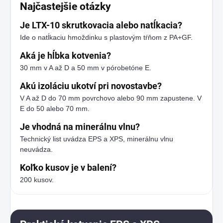
Najčastejšie otázky
Je LTX-10 skrutkovacia alebo natĺkacia?
Ide o natĺkaciu hmoždinku s plastovým tŕňom z PA+GF.
Aká je hĺbka kotvenia?
30 mm v A až D a 50 mm v pórobetóne E.
Akú izoláciu ukotví pri novostavbe?
V A až D do 70 mm povrchovo alebo 90 mm zapustene. V
E do 50 alebo 70 mm.
Je vhodná na minerálnu vlnu?
Technický list uvádza EPS a XPS, minerálnu vlnu
neuvádza.
Koľko kusov je v balení?
200 kusov.