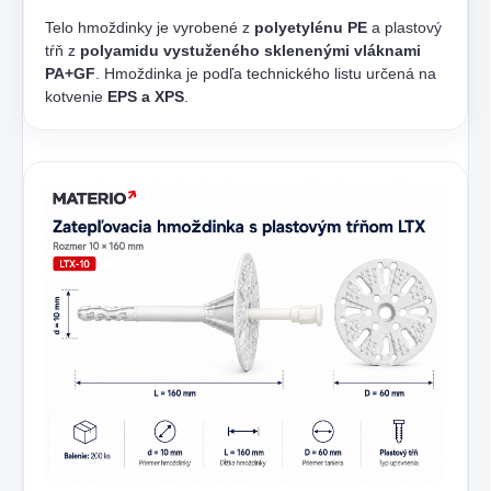
Telo hmoždinky je vyrobené z
polyetylénu PE
a plastový
tŕň z
polyamidu vystuženého sklenenými vláknami
PA+GF
. Hmoždinka je podľa technického listu určená na
kotvenie
EPS a XPS
.