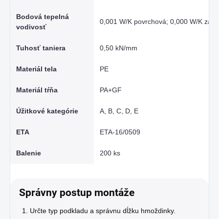
Bodová tepelná
0,001 W/K povrchová; 0,000 W/K zap
vodivosť
Tuhosť taniera
0,50 kN/mm
Materiál tela
PE
Materiál tŕňa
PA+GF
Úžitkové kategórie
A, B, C, D, E
ETA
ETA-16/0509
Balenie
200 ks
Správny postup montáže
Určte typ podkladu a správnu dĺžku hmoždinky.