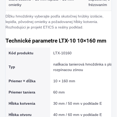
omietky
frézovaním
Dĺžku hmoždinky vyberajte podľa skutočnej hrúbky izolácie,
lepidla, pôvodnej omietky a požadovanej hĺbky kotvenia.
Rozhodujúci je projekt ETICS a reálny podklad.
Technické parametre LTX-10 10×160 mm
Kód produktu
LTX-10160
natĺkacia tanierová hmoždinka s plast
Typ
rozpínacou zónou
Priemer × dĺžka
10 × 160 mm
Priemer taniera
60 mm
Hĺbka kotvenia
30 mm / 50 mm v podklade E
Hĺbka otvoru
40 mm / 60 mm v podklade E