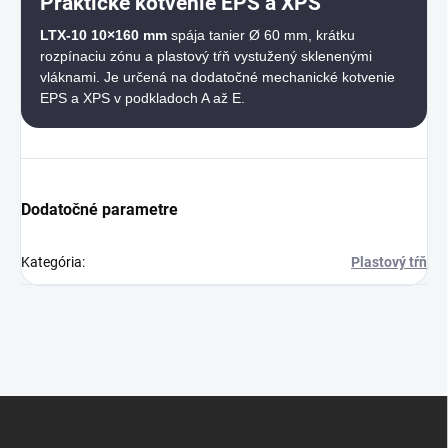
Praktické kotvenie EPS a XPS
LTX-10 10×160 mm
spája tanier Ø 60 mm, krátku
rozpínaciu zónu a plastový tŕň vystužený sklenenými
vláknami. Je určená na dodatočné mechanické kotvenie
EPS a XPS v podkladoch A až E.
Dodatočné parametre
Kategória
:
Plastový tŕň
Z
á