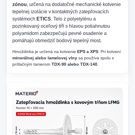
zónou
, určená na dodatočné mechanické kotvenie
tepelnej izolácie v kontaktných zatepľovacích
systémoch
ETICS
. Telo z polyetylénu a
pozinkovaný oceľový tŕň s hlavou potiahnutou
polyamidom zabezpečujú pevné osadenie a
pomáhajú obmedziť bodový tepelný most.
Hmoždinka je určená na kotvenie
EPS a XPS
. Pri kotvení
minerálnej alebo lamelovej vlny
sa používa spolu s
prítlačným tanierom
TDX-90 alebo TDX-140
.