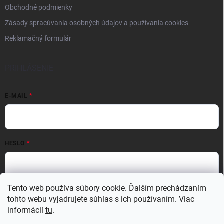
Obchodné podmienky
Zásady spracúvania osobných údajov a používania cookies
Reklamačný formulár
PRIHLÁSENIE
E-MAIL
HESLO
Tento web používa súbory cookie. Ďalším prechádzaním
Prihlásiť sa
tohto webu vyjadrujete súhlas s ich používaním. Viac
Nová registrácia
Zabudnuté heslo
informácií
tu
.