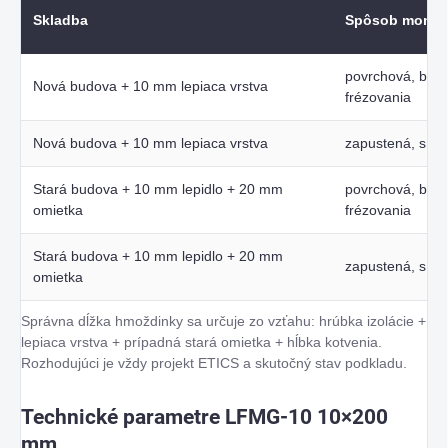
Skladba
Spôsob montá
povrchová, bez
Nová budova + 10 mm lepiaca vrstva
frézovania
Nová budova + 10 mm lepiaca vrstva
zapustená, s fr
Stará budova + 10 mm lepidlo + 20 mm
povrchová, bez
omietka
frézovania
Stará budova + 10 mm lepidlo + 20 mm
zapustená, s fr
omietka
Správna dĺžka hmoždinky sa určuje zo vzťahu: hrúbka izolácie +
lepiaca vrstva + prípadná stará omietka + hĺbka kotvenia.
Rozhodujúci je vždy projekt ETICS a skutočný stav podkladu.
Technické parametre LFMG-10 10×200
mm