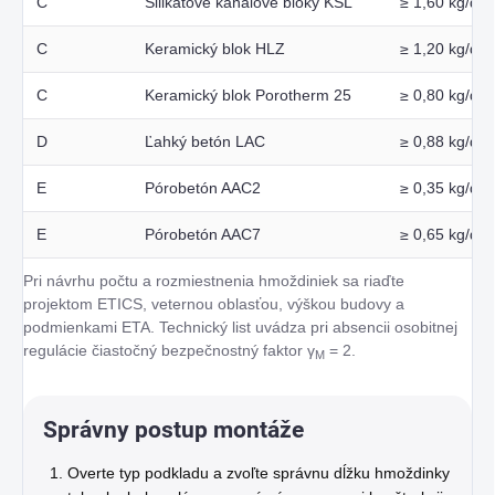
C
Silikátové kanálové bloky KSL
≥ 1,60 kg/dm
C
Keramický blok HLZ
≥ 1,20 kg/dm
C
Keramický blok Porotherm 25
≥ 0,80 kg/dm
D
Ľahký betón LAC
≥ 0,88 kg/dm
E
Pórobetón AAC2
≥ 0,35 kg/dm
E
Pórobetón AAC7
≥ 0,65 kg/dm
Pri návrhu počtu a rozmiestnenia hmoždiniek sa riaďte
projektom ETICS, veternou oblasťou, výškou budovy a
podmienkami ETA. Technický list uvádza pri absencii osobitnej
regulácie čiastočný bezpečnostný faktor γ
= 2.
M
Správny postup montáže
Overte typ podkladu a zvoľte správnu dĺžku hmoždinky