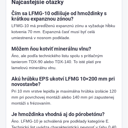
Najčastejšie otázky
Čím sa LFMG-10 odlišuje od hmoždinky s
krátkou expanznou zónou?
LFMG-10 má predĺženú expanznú zónu a vyžaduje hĺbku
kotvenia 70 mm. Expanzná časť musí byť celá
umiestnená v nosnom podklade.
Môžem ňou kotviť minerálnu vlnu?
Áno, ale podľa technického listu spolu s prítlačným
tanierom TDX-90 alebo TDX-140. To isté platí pre
lamelovú minerálnu vlnu.
Akú hrúbku EPS ukotví LFMG 10×200 mm pri
novostavbe?
Pri 10 mm vrstve lepidla je maximálna hrúbka izolácie 120
mm pri povrchovej montáži alebo 140 mm pri zapustenej
montáži s frézovaním.
Je hmoždinka vhodná aj do pórobetónu?
Áno. LFMG-10 je schválená pre podklady kategórie E.
Technický list uvádza charakteristickú pevnosť v ťahu 0,40