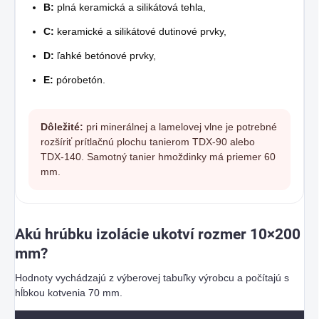
B:
plná keramická a silikátová tehla,
C:
keramické a silikátové dutinové prvky,
D:
ľahké betónové prvky,
E:
pórobetón.
Dôležité:
pri minerálnej a lamelovej vlne je potrebné
rozšíriť prítlačnú plochu tanierom TDX-90 alebo
TDX-140. Samotný tanier hmoždinky má priemer 60
mm.
Akú hrúbku izolácie ukotví rozmer 10×200
mm?
Hodnoty vychádzajú z výberovej tabuľky výrobcu a počítajú s
hĺbkou kotvenia 70 mm.