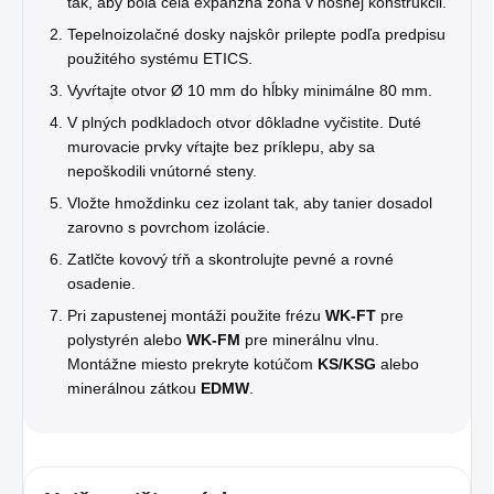
tak, aby bola celá expanzná zóna v nosnej konštrukcii.
Tepelnoizolačné dosky najskôr prilepte podľa predpisu
použitého systému ETICS.
Vyvŕtajte otvor Ø 10 mm do hĺbky minimálne 80 mm.
V plných podkladoch otvor dôkladne vyčistite. Duté
murovacie prvky vŕtajte bez príklepu, aby sa
nepoškodili vnútorné steny.
Vložte hmoždinku cez izolant tak, aby tanier dosadol
zarovno s povrchom izolácie.
Zatlčte kovový tŕň a skontrolujte pevné a rovné
osadenie.
Pri zapustenej montáži použite frézu
WK-FT
pre
polystyrén alebo
WK-FM
pre minerálnu vlnu.
Montážne miesto prekryte kotúčom
KS/KSG
alebo
minerálnou zátkou
EDMW
.