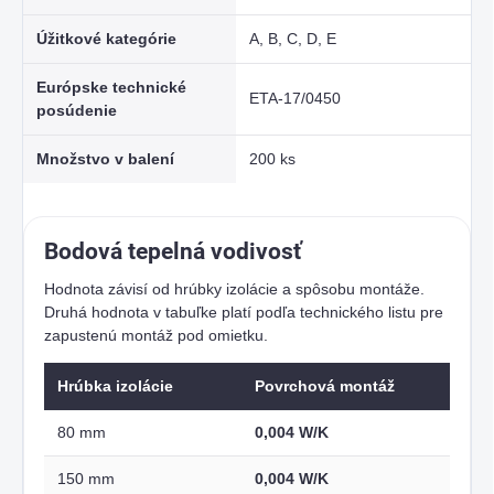
Úžitkové kategórie
A, B, C, D, E
Európske technické
ETA-17/0450
posúdenie
Množstvo v balení
200 ks
Bodová tepelná vodivosť
Hodnota závisí od hrúbky izolácie a spôsobu montáže.
Druhá hodnota v tabuľke platí podľa technického listu pre
zapustenú montáž pod omietku.
Hrúbka izolácie
Povrchová montáž
80 mm
0,004 W/K
150 mm
0,004 W/K