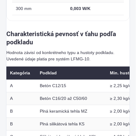
300 mm
0,003 W/K
Charakteristická pevnosť v ťahu podľa
podkladu
Hodnota závisí od konkrétneho typu a hustoty podkladu.
Uvedené údaje platia pre systém LFMG-10.
Kategória
Podklad
Min. hustota
A
Betón C12/15
≥ 2,25 kg/dm
A
Betón C16/20 až C50/60
≥ 2,30 kg/dm
B
Plná keramická tehla MZ
≥ 2,00 kg/dm
B
Plná silikátová tehla KS
≥ 2,00 kg/dm