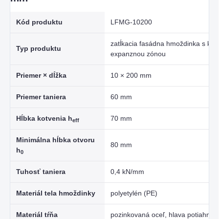
Kód produktu
LFMG-10200
zatĺkacia fasádna hmoždinka s ko
Typ produktu
expanznou zónou
Priemer × dĺžka
10 × 200 mm
Priemer taniera
60 mm
Hĺbka kotvenia h
70 mm
eff
Minimálna hĺbka otvoru
80 mm
h
0
Tuhosť taniera
0,4 kN/mm
Materiál tela hmoždinky
polyetylén (PE)
Materiál tŕňa
pozinkovaná oceľ, hlava potiahnut