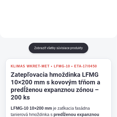
XPS dosiek.
XPS dosiek.
Zobraziť všetky súvisiace produkty
KLIMAS WKRET-MET • LFMG-10 • ETA-17/0450
Zatepľovacia hmoždinka LFMG
10×200 mm s kovovým tŕňom a
predĺženou expanznou zónou –
200 ks
LFMG-10 10×200 mm
je zatĺkacia fasádna
tanierová hmoždinka s
predĺženou expanznou