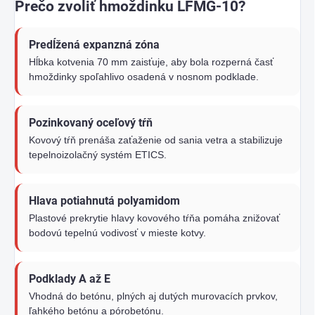
Prečo zvoliť hmoždinku LFMG-10?
Predĺžená expanzná zóna
Hĺbka kotvenia 70 mm zaisťuje, aby bola rozperná časť
hmoždinky spoľahlivo osadená v nosnom podklade.
Pozinkovaný oceľový tŕň
Kovový tŕň prenáša zaťaženie od sania vetra a stabilizuje
tepelnoizolačný systém ETICS.
Hlava potiahnutá polyamidom
Plastové prekrytie hlavy kovového tŕňa pomáha znižovať
bodovú tepelnú vodivosť v mieste kotvy.
Podklady A až E
Vhodná do betónu, plných aj dutých murovacích prvkov,
ľahkého betónu a pórobetónu.