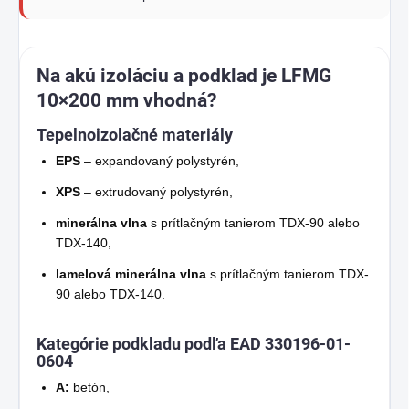
Na akú izoláciu a podklad je LFMG
10×200 mm vhodná?
Tepelnoizolačné materiály
EPS
– expandovaný polystyrén,
XPS
– extrudovaný polystyrén,
minerálna vlna
s prítlačným tanierom TDX-90 alebo
TDX-140,
lamelová minerálna vlna
s prítlačným tanierom TDX-
90 alebo TDX-140.
Kategórie podkladu podľa EAD 330196-01-
0604
A:
betón,