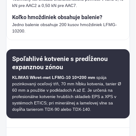
kN pre AAC2 a 0,50 kN pre AAC7.
Koľko hmoždiniek obsahuje balenie?
Jedno balenie obsahuje 200 kusov hmoždiniek LFMG-
10200.
Spoľahlivé kotvenie s predĺženou
expanznou zónou
KLIMAS Wkret-met LFMG-10 10×200 mm
spája
pozinkovaný oceľový tŕň, 70 mm hĺbku kotvenia, tanier Ø
60 mm a použitie v podkladoch A až E. Je určená na
profesionálne kotvenie hrubších skladieb EPS a XPS v
systémoch ETICS; pri minerálnej a lamelovej vlne sa
dopĺňa tanierom TDX-90 alebo TDX-140.