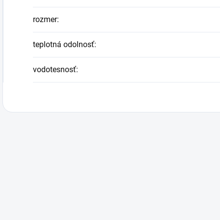
rozmer
:
teplotná odolnosť
:
vodotesnosť
: