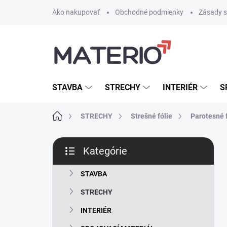
Prejsť
Ako nakupovať
Obchodné podmienky
Zásady s
na
obsah
STAVBA
STRECHY
INTERIÉR
S
Domov
STRECHY
Strešné fólie
Parotesné f
B
Kategórie
o
Preskočiť
č
kategórie
n
STAVBA
ý
STRECHY
p
a
INTERIÉR
n