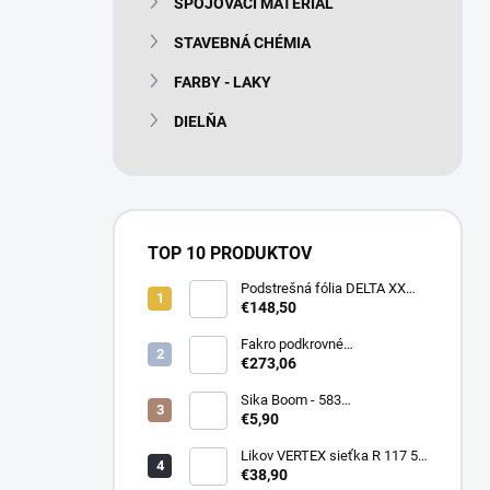
SPOJOVACÍ MATERIÁL
e
l
STAVEBNÁ CHÉMIA
FARBY - LAKY
DIELŇA
TOP 10 PRODUKTOV
Podstrešná fólia DELTA XX
PLUS universal 150g/m2
€148,50
(75m2 bal)
Fakro podkrovné
termoizolačné schody LTK
€273,06
Energy 280
Sika Boom - 583
nízkoexpanzná PU pena 750
€5,90
ml
Likov VERTEX sieťka R 117 55
m2 145g/m2
€38,90