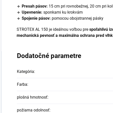
🔹
Presah pásov:
15 cm pri rovnobežnej, 20 cm pri ko
🔹
Upevnenie:
sponkami ku krokvám
🔹
Spojenie pásov:
pomocou obojstrannej pásky
STROTEX AL 150 je ideálnou voľbou pre
spoľahlivú iz
mechanická pevnosť a maximálna ochrana pred vlh
Dodatočné parametre
Kategória
:
Farba
:
plošná hmotnosť
:
požiarna odolnosť
: