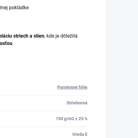
lmej pokládke
oláciu striech a stien
, kde je dôležitá
kosťou
.
Parotesné fólie
Strieborná
150 g/m2 ± 25 %
trieda E