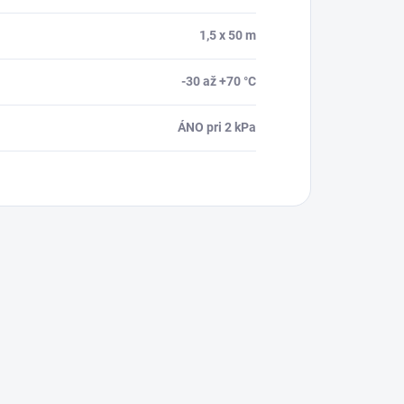
1,5 x 50 m
-30 až +70 °C
ÁNO pri 2 kPa