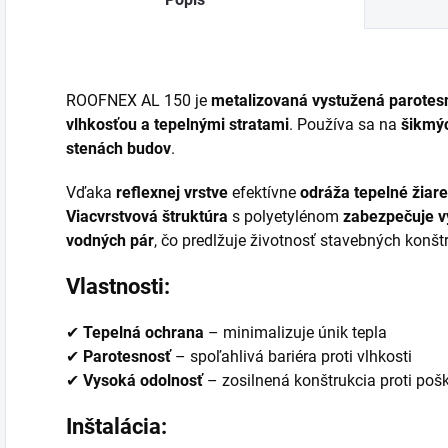
rýchlu a
jednoduchú
aplikáciu.
ROOFNEX AL 150 je
metalizovaná vystužená parotesn
vlhkosťou a tepelnými stratami
. Používa sa na
šikmýc
stenách budov
.
Vďaka
reflexnej vrstve
efektívne
odráža tepelné žiare
Viacvrstvová štruktúra
s polyetylénom
zabezpečuje v
vodných pár
, čo predlžuje životnosť stavebných konštr
Vlastnosti:
✔
Tepelná ochrana
– minimalizuje únik tepla
✔
Parotesnosť
– spoľahlivá bariéra proti vlhkosti
✔
Vysoká odolnosť
– zosilnená konštrukcia proti poš
Inštalácia: