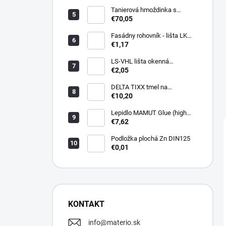
Tanierová hmoždinka s
kovovou skrutkou WKTHERM-
€70,05
S 08 275mm (100ks)
Fasádny rohovník - lišta LK
PVC 2,5 m - LIKOV
€1,17
LS-VHL lišta okenná
začisťovacia s lamelou APU
€2,05
DELTA TIXX tmel na
parozábrany 310ml, dorken
€10,20
Lepidlo MAMUT Glue (high
track) 290 ml biele
€7,62
Podložka plochá Zn DIN125
€0,01
KONTAKT
info
@
materio.sk