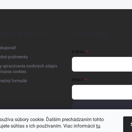
ORMÁCIE PRE VÁS
PRIHLÁSENIE
akupovať
E-MAIL
dné podmienky
y spracúvania osobných údajov
ívania cookies
HESLO
mačný formulár
Nová registrácia
Zabudnuté hesl
oužíva súbory cookie. Ďalším prechádzaním tohto
jete súhlas s ich používaním. Viac informácií
tu
.