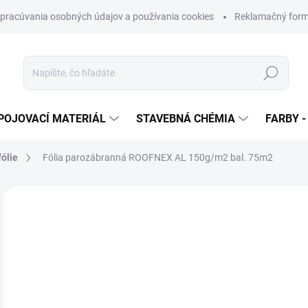
pracúvania osobných údajov a používania cookies
Reklamačný form
Hľadať
POJOVACÍ MATERIÁL
STAVEBNÁ CHÉMIA
FARBY -
ólie
Fólia parozábranná ROOFNEX AL 150g/m2 bal. 75m2
Neohodnotené
Podrobnosti hodnotenia
ZNAČKA
€
€54
Jedn
€0,8
cena
SK