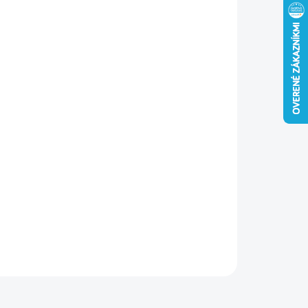
−
+
Pridať do košíka
íková parozábrana ROOFNEX
ALU PREMIUM
je ideálna na
tesnú izoláciu striech, stien a stropov
. Vďaka reflexnej fólii
malizuje tepelné straty
a efektívne
odráža tepelné
enie
, čím zlepšuje energetickú účinnosť budovy. Perfektná
a pre
ochranu pred vlhkosťou a tepelnými únikmi
.
ILNÉ INFORMÁCIE
OPÝTAŤ SA
STRÁŽIŤ