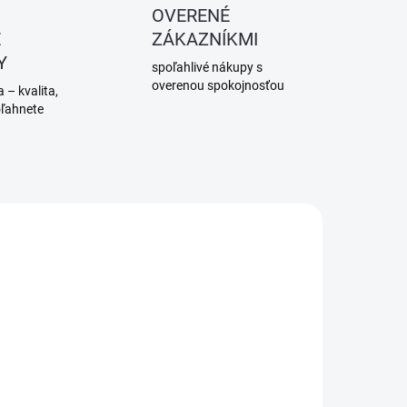
OVERENÉ
É
ZÁKAZNÍKMI
Y
spoľahlivé nákupy s
overenou spokojnosťou
 – kvalita,
oľahnete
SKLADOM
SKLADOM
(4 KS)
(>5 KS)
Montážna