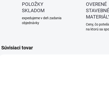
POLOŽKY
OVERENÉ
SKLADOM
STAVEBN
MATERIÁL
expedujeme v deň zadania
objednávky
Ceny, čo potešia
na ktorú sa sp
Súvisiaci tovar
SKLADOM
SKLADOM
(>5 KS)
(>5 KS)