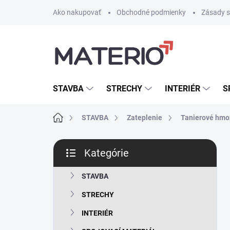
Prejsť
Ako nakupovať
Obchodné podmienky
Zásady s
na
obsah
STAVBA
STRECHY
INTERIÉR
S
Domov
STAVBA
Zateplenie
Tanierové hmo
B
Kategórie
o
Preskočiť
č
kategórie
n
STAVBA
ý
STRECHY
p
a
INTERIÉR
n