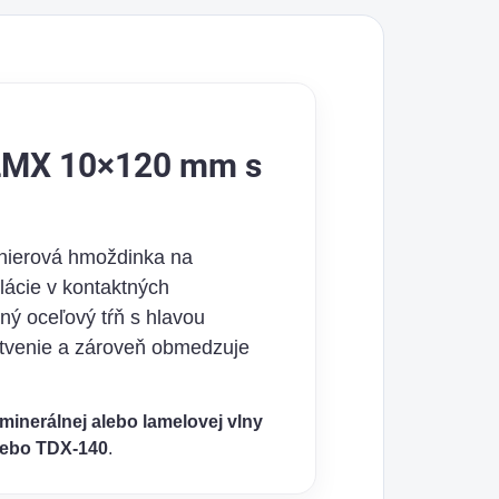
minerálnej vlny, EPS
a...
 LMX 10×120 mm s
anierová hmoždinka na
lácie v kontaktných
ný oceľový tŕň s hlavou
otvenie a zároveň obmedzuje
minerálnej alebo lamelovej vlny
lebo TDX-140
.