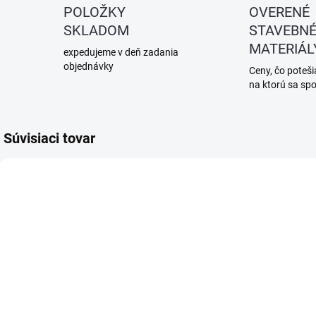
POLOŽKY
OVERENÉ
SKLADOM
STAVEBN
MATERIÁL
expedujeme v deň zadania
objednávky
Ceny, čo potešia
na ktorú sa sp
Súvisiaci tovar
SKLADOM
SKLADOM
(>5 KS)
(>5 KS)
10x70 mm
10x90 mm