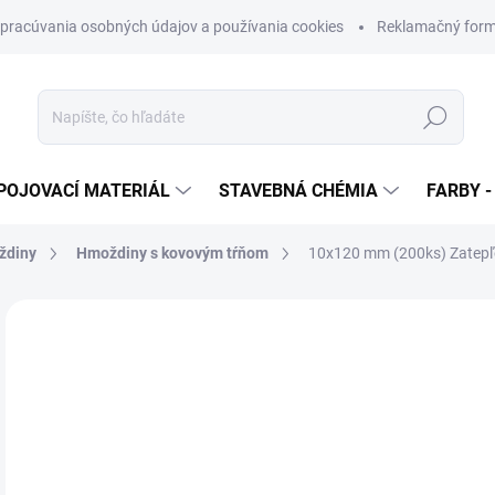
pracúvania osobných údajov a používania cookies
Reklamačný form
Hľadať
POJOVACÍ MATERIÁL
STAVEBNÁ CHÉMIA
FARBY -
ždiny
Hmoždiny s kovovým tŕňom
10x120 mm (200ks) Zatep
Neohodnotené
Podrobnosti hodnotenia
ZNAČKA
€5
€28
Jedn
€0,1
cena
SK