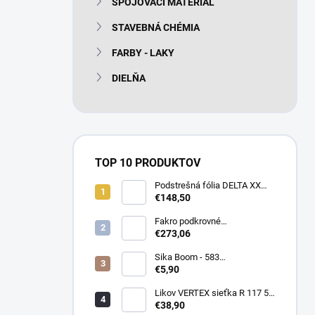
SPOJOVACÍ MATERIÁL
e
l
STAVEBNÁ CHÉMIA
FARBY - LAKY
DIELŇA
TOP 10 PRODUKTOV
Podstrešná fólia DELTA XX
PLUS universal 150g/m2
€148,50
(75m2 bal)
Fakro podkrovné
termoizolačné schody LTK
€273,06
Energy 280
Sika Boom - 583
nízkoexpanzná PU pena 750
€5,90
ml
Likov VERTEX sieťka R 117 55
m2 145g/m2
€38,90