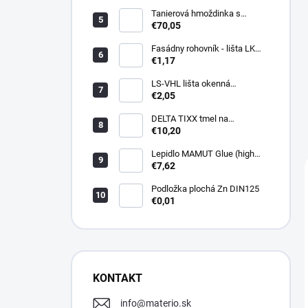
Tanierová hmoždinka s
kovovou skrutkou WKTHERM-
€70,05
S 08 275mm (100ks)
Fasádny rohovník - lišta LK
PVC 2,5 m - LIKOV
€1,17
LS-VHL lišta okenná
začisťovacia s lamelou APU
€2,05
DELTA TIXX tmel na
parozábrany 310ml, dorken
€10,20
Lepidlo MAMUT Glue (high
track) 290 ml biele
€7,62
Podložka plochá Zn DIN125
€0,01
KONTAKT
info
@
materio.sk