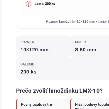
Rozmer hmoždinky
10×120 mm
• tanier
ROZMER
TANIER
10×120 mm
Ø 60 mm
BALENIE
200 ks
Prečo zvoliť hmoždinku LMX-10?
Pevný oceľový tŕň
Nižší bodový tepel
most