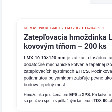
KLIMAS WKRET-MET • LMX-10 • ETA-16/0509
Zatepľovacia hmoždinka
kovovým tŕňom – 200 ks
LMX-10 10×120 mm
je zatĺkacia fasádna t
dodatočné mechanické kotvenie tepelnej izo
zatepľovacích systémoch
ETICS
. Pozinkova
potiahnutou polyamidom zaisťuje pevné uk
bodový tepelný most.
Hmoždinka je určená pre
EPS a XPS
. Pri kotvení
sa používa spolu s prítlačným tanierom
TDX-90 a