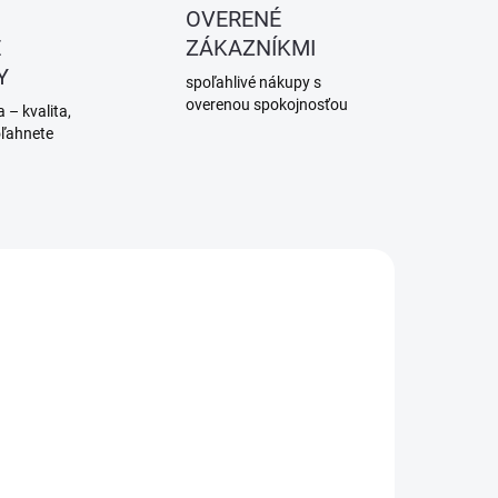
OVERENÉ
É
ZÁKAZNÍKMI
Y
spoľahlivé nákupy s
overenou spokojnosťou
 – kvalita,
oľahnete
SKLADOM
SKLADOM
(>5 KS)
(>5 KS)
10x110 mm
10x140 mm