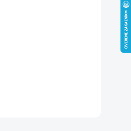
−
+
Pridať do košíka
erová
hmoždinka je vhodná pre podklady v kategórií A, B, C,
E určená na kotvenie EPS a XPS dosiek.
ILNÉ INFORMÁCIE
OPÝTAŤ SA
STRÁŽIŤ