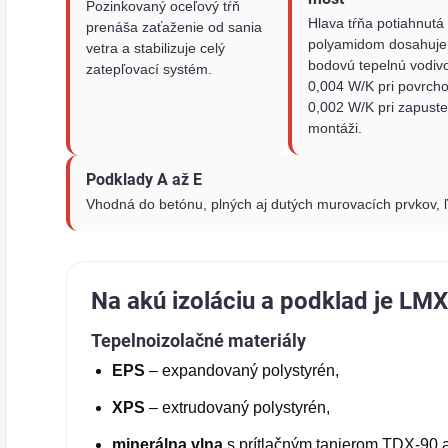
Pozinkovaný oceľový tŕň
Hlava tŕňa potiahnutá
prenáša zaťaženie od sania
polyamidom dosahuje
vetra a stabilizuje celý
bodovú tepelnú vodiv
zatepľovací systém.
0,004 W/K pri povrcho
0,002 W/K pri zapuste
montáži.
Podklady A až E
Vhodná do betónu, plných aj dutých murovacích prvkov, 
Na akú izoláciu a podklad je L
Tepelnoizolačné materiály
EPS
– expandovaný polystyrén,
XPS
– extrudovaný polystyrén,
minerálna vlna
s prítlačným tanierom TDX-90 