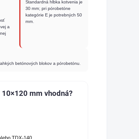
Štandardná hĺbka kotvenia je
30 mm; pri pórobetóne
kategórie E je potrebných 50
osť
mm.
vej a
nej
ľahkých betónových blokov a pórobetónu.
MX 10×120 mm vhodná?
alebo TDX-140,