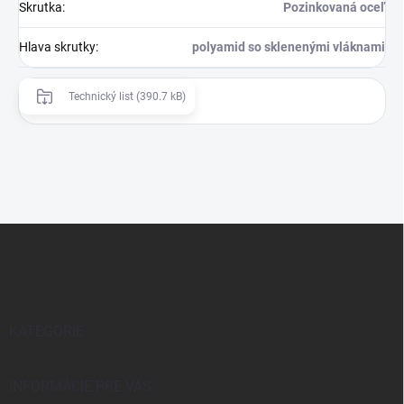
Skrutka
:
Pozinkovaná oceľ
Hlava skrutky
:
polyamid so sklenenými vláknami
Technický list (390.7 kB)
Z
á
p
ä
t
i
KATEGÓRIE
e
INFORMÁCIE PRE VÁS