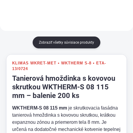
paropriepustnosťou,
vetruodolnosťou a UV stabilitou.
Zobraziť všetky súvisiace produkty
KLIMAS WKRET-MET • WKTHERM S-8 • ETA-
13/0724
Tanierová hmoždinka s kovovou
skrutkou WKTHERM-S 08 115
mm – balenie 200 ks
WKTHERM-S 08 115 mm
je skrutkovacia fasádna
tanierová hmoždinka s kovovou skrutkou, krátkou
expanznou zónou a priemerom tela 8 mm. Je
určená na dodatočné mechanické kotvenie tepelnej