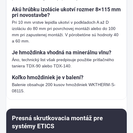
Akú hrúbku izolácie ukotví rozmer 8×115 mm
pri novostavbe?
Pri 10 mm vrstve lepidla ukotví v podkladoch A až D
izoláciu do 80 mm pri povrchovej montáži alebo do 100
mm pri zapustenej montáži. V pórobetóne sú hodnoty 40
a 60 mm.
Je hmoždinka vhodná na minerálnu vlnu?
Áno, technický list však predpisuje použitie prítlačného
taniera TDX-90 alebo TDX-140.
Koľko hmoždiniek je v balení?
Balenie obsahuje 200 kusov hmoždiniek WKTHERM-S-
08115.
Presná skrutkovacia montáž pre
systémy ETICS