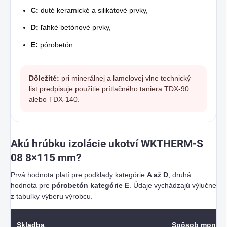
C:
duté keramické a silikátové prvky,
D:
ľahké betónové prvky,
E:
pórobetón.
Dôležité:
pri minerálnej a lamelovej vlne technický
list predpisuje použitie prítlačného taniera TDX-90
alebo TDX-140.
Akú hrúbku izolácie ukotví WKTHERM-S
08 8×115 mm?
Prvá hodnota platí pre podklady kategórie
A až D
, druhá
hodnota pre
pórobetón kategórie E
. Údaje vychádzajú výlučne
z tabuľky výberu výrobcu.
Skladba
Spôsob montáž