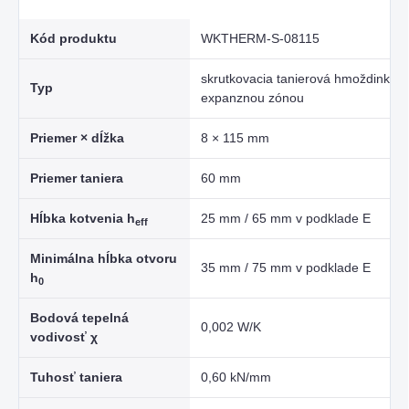
Kód produktu
WKTHERM-S-08115
skrutkovacia tanierová hmoždinka s
Typ
expanznou zónou
Priemer × dĺžka
8 × 115 mm
Priemer taniera
60 mm
Hĺbka kotvenia h
25 mm / 65 mm v podklade E
eff
Minimálna hĺbka otvoru
35 mm / 75 mm v podklade E
h
0
Bodová tepelná
0,002 W/K
vodivosť χ
Tuhosť taniera
0,60 kN/mm