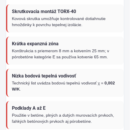
Skrutkovacia montáž TORX-40
Kovová skrutka umožňuje kontrolované dotiahnutie
hmoždinky k povrchu tepelnej izolácie.
Krátka expanzná zóna
Konštrukcia s priemerom 8 mm a kotvením 25 mm; v
pórobetóne kategórie E sa používa kotvenie 65 mm.
Nízka bodová tepelná vodivosť
Technický list uvádza bodovú tepelnú vodivosť χ =
0,002
W/K
.
Podklady A až E
Použitie v betóne, plných a dutých murovacích prvkoch,
ľahkých betónových prvkoch aj pórobetóne.