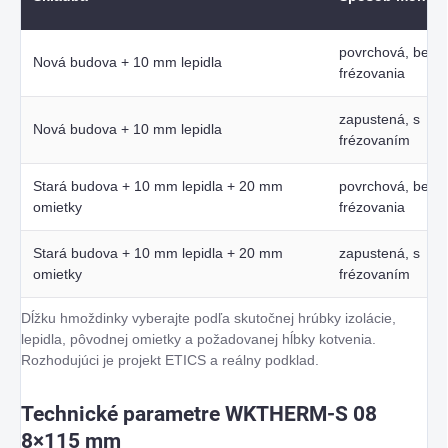
povrchová, bez
Nová budova + 10 mm lepidla
frézovania
zapustená, s
Nová budova + 10 mm lepidla
frézovaním
Stará budova + 10 mm lepidla + 20 mm
povrchová, bez
omietky
frézovania
Stará budova + 10 mm lepidla + 20 mm
zapustená, s
omietky
frézovaním
Dĺžku hmoždinky vyberajte podľa skutočnej hrúbky izolácie,
lepidla, pôvodnej omietky a požadovanej hĺbky kotvenia.
Rozhodujúci je projekt ETICS a reálny podklad.
Technické parametre WKTHERM-S 08
8×115 mm