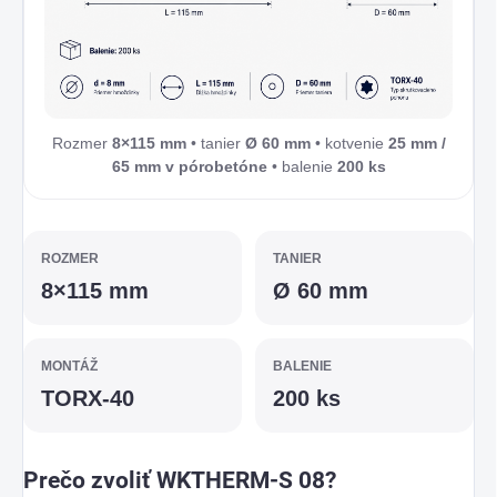
Rozmer
8×115 mm
• tanier
Ø 60 mm
• kotvenie
25 mm /
65 mm v pórobetóne
• balenie
200 ks
ROZMER
TANIER
8×115 mm
Ø 60 mm
MONTÁŽ
BALENIE
TORX-40
200 ks
Prečo zvoliť WKTHERM-S 08?