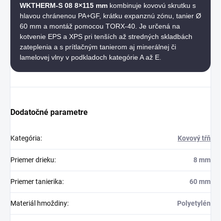
WKTHERM-S 08 8×115 mm
kombinuje kovovú skrutku s
hlavou chránenou PA+GF, krátku expanznú zónu, tanier Ø
60 mm a montáž pomocou TORX-40. Je určená na
kotvenie EPS a XPS pri tenších až stredných skladbách
zateplenia a s prítlačným tanierom aj minerálnej či
lamelovej vlny v podkladoch kategórie A až E.
Dodatočné parametre
Kategória
:
Kovový tŕň
Priemer drieku
:
8 mm
Priemer tanierika
:
60 mm
Materiál hmoždiny
:
Polyetylén