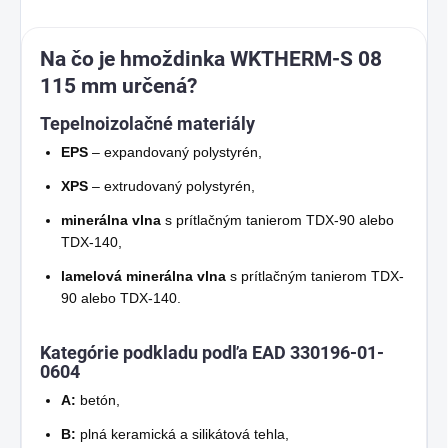
Na čo je hmoždinka WKTHERM-S 08
115 mm určená?
Tepelnoizolačné materiály
EPS
– expandovaný polystyrén,
XPS
– extrudovaný polystyrén,
minerálna vlna
s prítlačným tanierom TDX-90 alebo
TDX-140,
lamelová minerálna vlna
s prítlačným tanierom TDX-
90 alebo TDX-140.
Kategórie podkladu podľa EAD 330196-01-
0604
A:
betón,
B:
plná keramická a silikátová tehla,