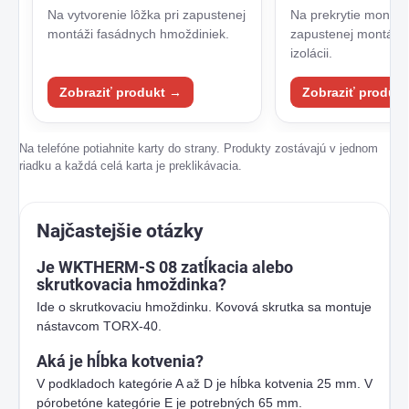
Na vytvorenie lôžka pri zapustenej
Na prekrytie montáž
montáži fasádnych hmoždiniek.
zapustenej montáži 
izolácii.
Zobraziť produkt →
Zobraziť produk
Na telefóne potiahnite karty do strany. Produkty zostávajú v jednom
riadku a každá celá karta je preklikávacia.
Najčastejšie otázky
Je WKTHERM-S 08 zatĺkacia alebo
skrutkovacia hmoždinka?
Ide o skrutkovaciu hmoždinku. Kovová skrutka sa montuje
nástavcom TORX-40.
Aká je hĺbka kotvenia?
V podkladoch kategórie A až D je hĺbka kotvenia 25 mm. V
pórobetóne kategórie E je potrebných 65 mm.