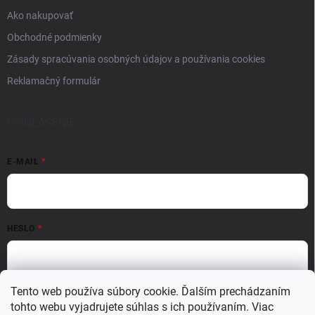
Ako nakupovať
Obchodné podmienky
Zásady spracúvania osobných údajov a používania cookies
Reklamačný formulár
PRIHLÁSENIE
E-MAIL
HESLO
Tento web používa súbory cookie. Ďalším prechádzaním
Prihlásiť sa
tohto webu vyjadrujete súhlas s ich používaním. Viac
Nová registrácia
Zabudnuté heslo