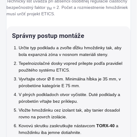
Technický list uvádza pri absencii osobitnej regulácie čiastočný
bezpečnostný faktor γ
= 2. Počet a rozmiestnenie hmoždiniek
M
musí určiť projekt ETICS.
Správny postup montáže
Určte typ podkladu a zvoľte dĺžku hmoždinky tak, aby
bola expanzná zóna v nosnom materiáli steny.
Tepelnoizolačné dosky vopred prilepte podľa pravidiel
použitého systému ETICS.
Vyvŕtajte otvor Ø 8 mm. Minimálna hĺbka je 35 mm, v
pórobetóne kategórie E 75 mm.
V plných podkladoch otvor vyčistite. Duté podklady a
pórobetón vŕtajte bez príklepu.
Vložte hmoždinku cez izolant tak, aby tanier dosadol
rovno na povrch izolácie.
Kovovú skrutku zaskrutkujte nástavcom
TORX-40
a
hmoždinku iba jemne dotiahnite.