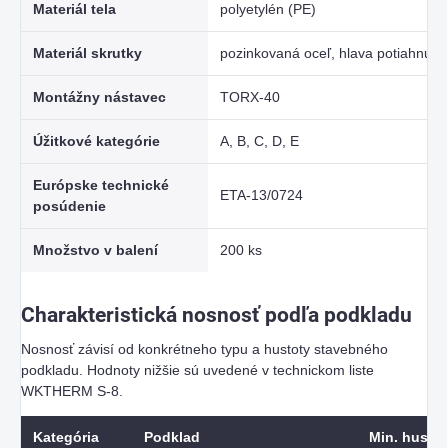
Materiál tela
polyetylén (PE)
Materiál skrutky
pozinkovaná oceľ, hlava potiahnut
Montážny nástavec
TORX-40
Úžitkové kategórie
A, B, C, D, E
Európske technické
ETA-13/0724
posúdenie
Množstvo v balení
200 ks
Charakteristická nosnosť podľa podkladu
Nosnosť závisí od konkrétneho typu a hustoty stavebného
podkladu. Hodnoty nižšie sú uvedené v technickom liste
WKTHERM S-8.
Kategória
Podklad
Min. hustot