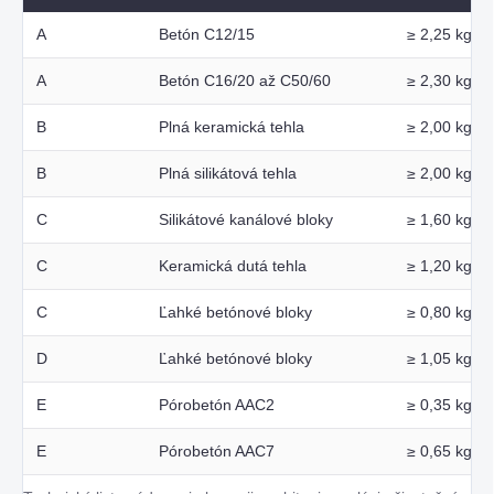
A
Betón C12/15
≥ 2,25 kg/d
A
Betón C16/20 až C50/60
≥ 2,30 kg/d
B
Plná keramická tehla
≥ 2,00 kg/d
B
Plná silikátová tehla
≥ 2,00 kg/d
C
Silikátové kanálové bloky
≥ 1,60 kg/d
C
Keramická dutá tehla
≥ 1,20 kg/d
C
Ľahké betónové bloky
≥ 0,80 kg/d
D
Ľahké betónové bloky
≥ 1,05 kg/d
E
Pórobetón AAC2
≥ 0,35 kg/d
E
Pórobetón AAC7
≥ 0,65 kg/d