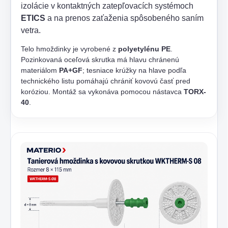
izolácie v kontaktných zatepľovacích systémoch
ETICS
a na prenos zaťaženia spôsobeného saním
vetra.
Telo hmoždinky je vyrobené z
polyetylénu PE
.
Pozinkovaná oceľová skrutka má hlavu chránenú
materiálom
PA+GF
; tesniace krúžky na hlave podľa
technického listu pomáhajú chrániť kovovú časť pred
koróziou. Montáž sa vykonáva pomocou nástavca
TORX-
40
.