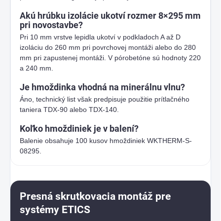
Akú hrúbku izolácie ukotví rozmer 8×295 mm
pri novostavbe?
Pri 10 mm vrstve lepidla ukotví v podkladoch A až D
izoláciu do 260 mm pri povrchovej montáži alebo do 280
mm pri zapustenej montáži. V pórobetóne sú hodnoty 220
a 240 mm.
Je hmoždinka vhodná na minerálnu vlnu?
Áno, technický list však predpisuje použitie prítlačného
taniera TDX-90 alebo TDX-140.
Koľko hmoždiniek je v balení?
Balenie obsahuje 100 kusov hmoždiniek WKTHERM-S-
08295.
Presná skrutkovacia montáž pre
systémy ETICS