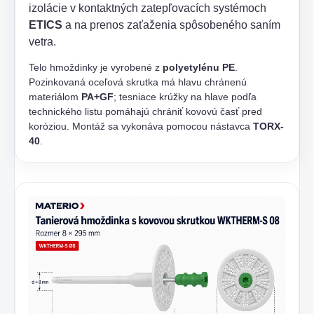
izolácie v kontaktných zatepľovacích systémoch
ETICS
a na prenos zaťaženia spôsobeného saním
vetra.
Telo hmoždinky je vyrobené z
polyetylénu PE
.
Pozinkovaná oceľová skrutka má hlavu chránenú
materiálom
PA+GF
; tesniace krúžky na hlave podľa
technického listu pomáhajú chrániť kovovú časť pred
koróziou. Montáž sa vykonáva pomocou nástavca
TORX-
40
.