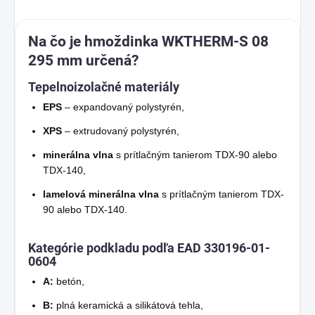
Na čo je hmoždinka WKTHERM-S 08
295 mm určená?
Tepelnoizolačné materiály
EPS
– expandovaný polystyrén,
XPS
– extrudovaný polystyrén,
minerálna vlna
s prítlačným tanierom TDX-90 alebo
TDX-140,
lamelová minerálna vlna
s prítlačným tanierom TDX-
90 alebo TDX-140.
Kategórie podkladu podľa EAD 330196-01-
0604
A:
betón,
B:
plná keramická a silikátová tehla,