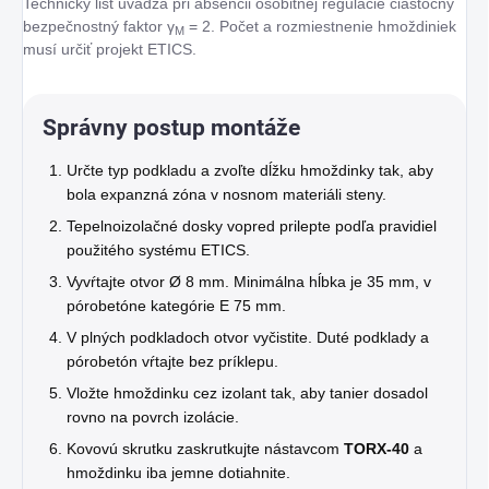
Technický list uvádza pri absencii osobitnej regulácie čiastočný
bezpečnostný faktor γ
= 2. Počet a rozmiestnenie hmoždiniek
M
musí určiť projekt ETICS.
Správny postup montáže
Určte typ podkladu a zvoľte dĺžku hmoždinky tak, aby
bola expanzná zóna v nosnom materiáli steny.
Tepelnoizolačné dosky vopred prilepte podľa pravidiel
použitého systému ETICS.
Vyvŕtajte otvor Ø 8 mm. Minimálna hĺbka je 35 mm, v
pórobetóne kategórie E 75 mm.
V plných podkladoch otvor vyčistite. Duté podklady a
pórobetón vŕtajte bez príklepu.
Vložte hmoždinku cez izolant tak, aby tanier dosadol
rovno na povrch izolácie.
Kovovú skrutku zaskrutkujte nástavcom
TORX-40
a
hmoždinku iba jemne dotiahnite.