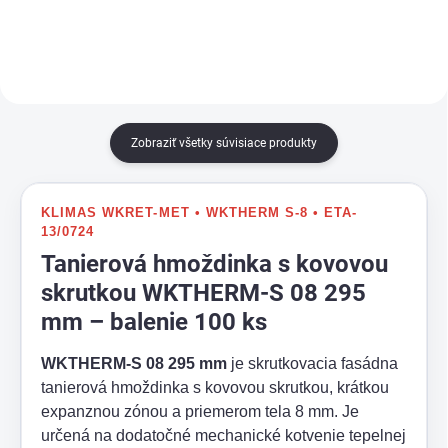
paropriepustnosťou,
vetruodolnosťou a UV stabilitou.
Zobraziť všetky súvisiace produkty
KLIMAS WKRET-MET • WKTHERM S-8 • ETA-
13/0724
Tanierová hmoždinka s kovovou
skrutkou WKTHERM-S 08 295
mm – balenie 100 ks
WKTHERM-S 08 295 mm
je skrutkovacia fasádna
tanierová hmoždinka s kovovou skrutkou, krátkou
expanznou zónou a priemerom tela 8 mm. Je
určená na dodatočné mechanické kotvenie tepelnej