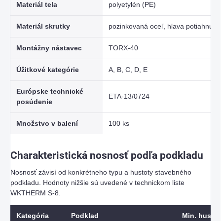
Materiál tela
polyetylén (PE)
Materiál skrutky
pozinkovaná oceľ, hlava potiahnut
Montážny nástavec
TORX-40
Úžitkové kategórie
A, B, C, D, E
Európske technické
ETA-13/0724
posúdenie
Množstvo v balení
100 ks
Charakteristická nosnosť podľa podkladu
Nosnosť závisí od konkrétneho typu a hustoty stavebného
podkladu. Hodnoty nižšie sú uvedené v technickom liste
WKTHERM S-8.
Kategória
Podklad
Min. hustot