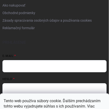
Ako nakupovať
Obchodné podmienky
Zásady spracúvania osobných údajov a používania cookies
Reklamačný formulár
PRIHLÁSENIE
E-MAIL
HESLO
Tento web používa súbory cookie. Ďalším prechádzaním
Prihlásiť sa
tohto webu vyjadrujete súhlas s ich používaním. Viac
Nová registrácia
Zabudnuté heslo