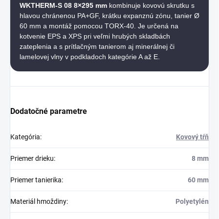
WKTHERM-S 08 8×295 mm
kombinuje kovovú skrutku s
hlavou chránenou PA+GF, krátku expanznú zónu, tanier Ø
60 mm a montáž pomocou TORX-40. Je určená na
kotvenie EPS a XPS pri veľmi hrubých skladbách
zateplenia a s prítlačným tanierom aj minerálnej či
lamelovej vlny v podkladoch kategórie A až E.
Dodatočné parametre
Kategória
:
Kovový tŕň
Priemer drieku
:
8 mm
Priemer tanierika
:
60 mm
Materiál hmoždiny
:
Polyetylén