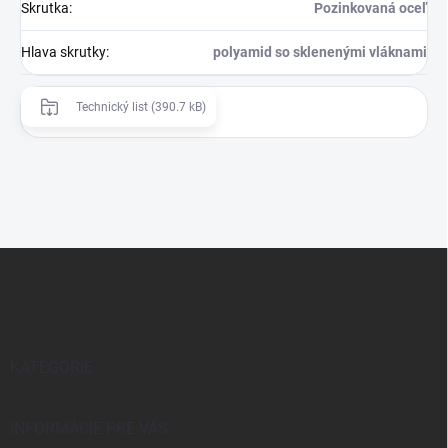
Skrutka
:
Pozinkovaná oceľ
Hlava skrutky
:
polyamid so sklenenými vláknami
Technický list (390.7 kB)
Z
á
p
ä
t
i
KATEGÓRIE
e
INFORMÁCIE PRE VÁS