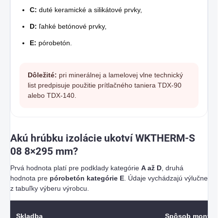
C:
duté keramické a silikátové prvky,
D:
ľahké betónové prvky,
E:
pórobetón.
Dôležité:
pri minerálnej a lamelovej vlne technický
list predpisuje použitie prítlačného taniera TDX-90
alebo TDX-140.
Akú hrúbku izolácie ukotví WKTHERM-S
08 8×295 mm?
Prvá hodnota platí pre podklady kategórie
A až D
, druhá
hodnota pre
pórobetón kategórie E
. Údaje vychádzajú výlučne
z tabuľky výberu výrobcu.
Skladba
Spôsob montáž