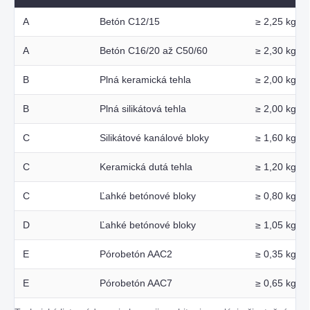
A
Betón C12/15
≥ 2,25 kg/d
A
Betón C16/20 až C50/60
≥ 2,30 kg/d
B
Plná keramická tehla
≥ 2,00 kg/d
B
Plná silikátová tehla
≥ 2,00 kg/d
C
Silikátové kanálové bloky
≥ 1,60 kg/d
C
Keramická dutá tehla
≥ 1,20 kg/d
C
Ľahké betónové bloky
≥ 0,80 kg/d
D
Ľahké betónové bloky
≥ 1,05 kg/d
E
Pórobetón AAC2
≥ 0,35 kg/d
E
Pórobetón AAC7
≥ 0,65 kg/d