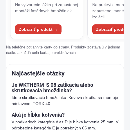
Na vytvorenie lôžka pri zapustenej
Na prekrytie montáž
montáži fasádnych hmoždiniek.
zapustenej montáži 
izolácii.
Zobraziť produkt →
Zobraziť produk
Na telefóne potiahnite karty do strany. Produkty zostávajú v jednom
riadku a každá celá karta je preklikávacia.
Najčastejšie otázky
Je WKTHERM-S 08 zatĺkacia alebo
skrutkovacia hmoždinka?
Ide o skrutkovaciu hmoždinku. Kovová skrutka sa montuje
nástavcom TORX-40.
Aká je hĺbka kotvenia?
V podkladoch kategórie A až D je hĺbka kotvenia 25 mm. V
pórobetóne kategórie E je potrebných 65 mm.