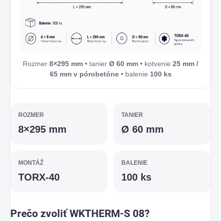
Rozmer
8×295 mm
• tanier
Ø 60 mm
• kotvenie
25 mm /
65 mm v pórobetóne
• balenie
100 ks
ROZMER
TANIER
8×295 mm
Ø 60 mm
MONTÁŽ
BALENIE
TORX-40
100 ks
Prečo zvoliť WKTHERM-S 08?