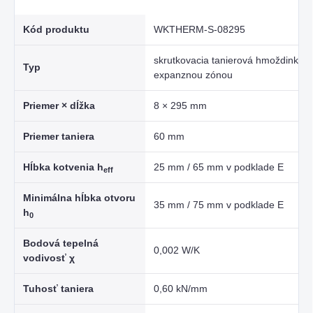
Kód produktu
WKTHERM-S-08295
skrutkovacia tanierová hmoždinka s
Typ
expanznou zónou
Priemer × dĺžka
8 × 295 mm
Priemer taniera
60 mm
Hĺbka kotvenia h
25 mm / 65 mm v podklade E
eff
Minimálna hĺbka otvoru
35 mm / 75 mm v podklade E
h
0
Bodová tepelná
0,002 W/K
vodivosť χ
Tuhosť taniera
0,60 kN/mm