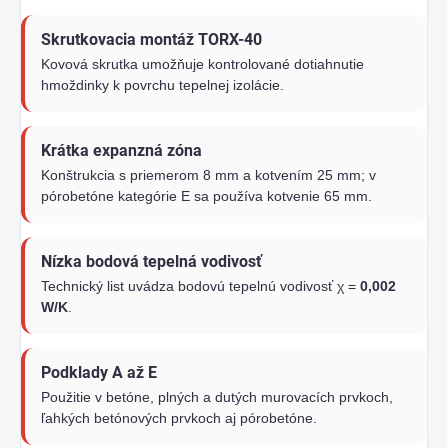
Skrutkovacia montáž TORX-40
Kovová skrutka umožňuje kontrolované dotiahnutie
hmoždinky k povrchu tepelnej izolácie.
Krátka expanzná zóna
Konštrukcia s priemerom 8 mm a kotvením 25 mm; v
pórobetóne kategórie E sa používa kotvenie 65 mm.
Nízka bodová tepelná vodivosť
Technický list uvádza bodovú tepelnú vodivosť χ =
0,002
W/K
.
Podklady A až E
Použitie v betóne, plných a dutých murovacích prvkoch,
ľahkých betónových prvkoch aj pórobetóne.